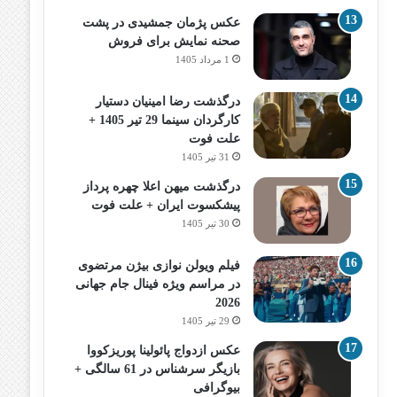
عکس پژمان جمشیدی در پشت
صحنه نمایش برای فروش
1 مرداد 1405
درگذشت رضا امینیان دستیار
کارگردان سینما 29 تیر 1405 +
علت فوت
31 تیر 1405
درگذشت میهن اعلا چهره پرداز
پیشکسوت ایران + علت فوت
30 تیر 1405
فیلم ویولن نوازی بیژن مرتضوی
در مراسم ویژه فینال جام جهانی
2026
29 تیر 1405
عکس ازدواج پائولینا پوریزکووا
بازیگر سرشناس در 61 سالگی +
بیوگرافی