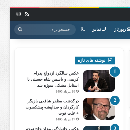
خوراک
اینستاگرا
تغییر پوسته
جستجو
رپورتاژ
تماس
برای
نوشته های تازه
عکس سالگرد ازدواج پدرام
کریمی و یاسمن شاه‌ حسینی با
استایل مشکی سوژه شد
18 مرداد 1405
درگذشت مظفر شافعی بازیگر
کارگردان و صداپیشه پیشکسوت
+ علت فوت
17 مرداد 1405
عکس خانوادگی بهزاد خلج توجه