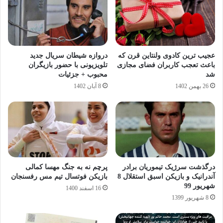
عجیب ترین کادوی ولنتاین قرن که
دروازه شیطان سریال جدید
باعث تعجب کاربران فضای مجازی
تلویزیونی با حضور بازیگران
شد
محبوب + جزئیات
26 بهمن 1402
8 آبان 1402
درگذشت سرژیک تیموریان برادر
پرچم نه به جنگ مهسا کمالی
آندرانیک و بازیکن اسبق استقلال 8
بازیکن فوتسال تیم مس رفسنجان
شهریور 99
16 اسفند 1400
8 شهریور 1399