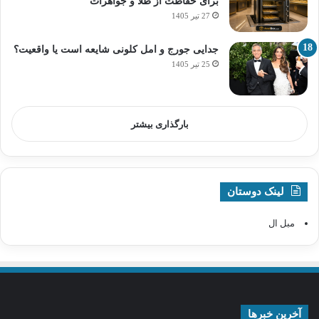
برای حفاظت از طلا و جواهرات
27 تیر 1405
جدایی جورج و امل کلونی شایعه است یا واقعیت؟
25 تیر 1405
بارگذاری بیشتر
لینک دوستان
مبل ال
آخرین خبرها