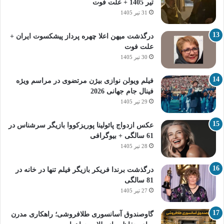
تیر 1405 + علت فوت
31 تیر 1405
درگذشت میهن اعلا چهره پرداز پیشکسوت ایران +
علت فوت
30 تیر 1405
فیلم ویولن نوازی بیژن مرتضوی در مراسم ویژه
فینال جام جهانی 2026
29 تیر 1405
عکس ازدواج پائولینا پوریزکووا بازیگر سرشناس در
61 سالگی + بیوگرافی
28 تیر 1405
درگذشت برندا فریکر بازیگر فیلم تنها در خانه در
81 سالگی
27 تیر 1405
گاوصندوق آسانسوری طلافروشی؛ راهکاری مدرن