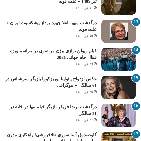
تیر 1405 + علت فوت
31 تیر 1405
درگذشت میهن اعلا چهره پرداز پیشکسوت ایران +
علت فوت
30 تیر 1405
فیلم ویولن نوازی بیژن مرتضوی در مراسم ویژه
فینال جام جهانی 2026
29 تیر 1405
عکس ازدواج پائولینا پوریزکووا بازیگر سرشناس در
61 سالگی + بیوگرافی
28 تیر 1405
درگذشت برندا فریکر بازیگر فیلم تنها در خانه در
81 سالگی
27 تیر 1405
گاوصندوق آسانسوری طلافروشی؛ راهکاری مدرن