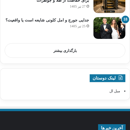
برای حفاظت از طلا و جواهرات
27 تیر 1405
جدایی جورج و امل کلونی شایعه است یا واقعیت؟
25 تیر 1405
بارگذاری بیشتر
لینک دوستان
مبل ال
آخرین خبرها