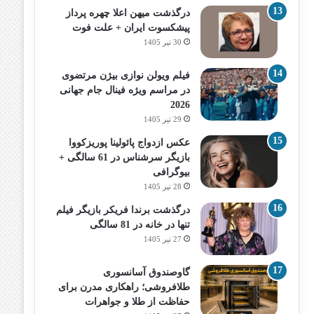
درگذشت میهن اعلا چهره پرداز
پیشکسوت ایران + علت فوت
30 تیر 1405
فیلم ویولن نوازی بیژن مرتضوی
در مراسم ویژه فینال جام جهانی
2026
29 تیر 1405
عکس ازدواج پائولینا پوریزکووا
بازیگر سرشناس در 61 سالگی +
بیوگرافی
28 تیر 1405
درگذشت برندا فریکر بازیگر فیلم
تنها در خانه در 81 سالگی
27 تیر 1405
گاوصندوق آسانسوری
طلافروشی؛ راهکاری مدرن برای
حفاظت از طلا و جواهرات