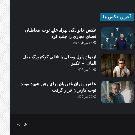
آخرین عکس ها
عکس خانوادگی بهزاد خلج توجه مخاطبان
فضای مجازی را جلب کرد
15 مرداد 1405
ازدواج پاول وسلی با ناتالی کوکنبورگ مدل
آلمانی + عکس
24 تیر 1405
عکس مهران غفوریان برای رهبر شهید مورد
توجه کاربران قرار گرفت
20 تیر 1405
خوراک
اینستاگرام