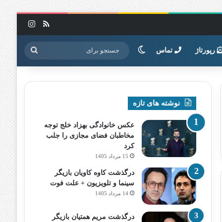
خوراک
اینستاگرا
تغییر پوسته
جستجو
رپورتاژ
تماس
برای
نوشته های تازه
عکس خانوادگی بهزاد خلج توجه
مخاطبان فضای مجازی را جلب
کرد
15 مرداد 1405
درگذشت کاوه کاویان بازیگر
سینما و تلویزیون + علت فوت
14 مرداد 1405
درگذشت مریم همتیان بازیگر