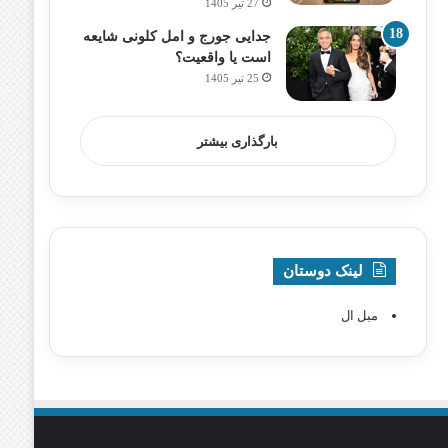
27 تیر 1405
جدایی جورج و امل کلونی شایعه
است یا واقعیت؟
25 تیر 1405
بارگذاری بیشتر
لینک دوستان
مبل ال