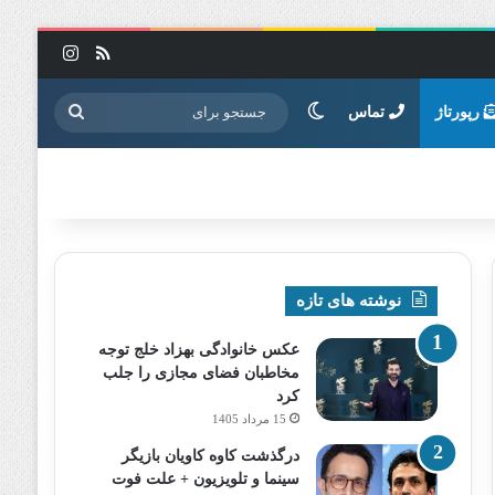
خوراک
اینستاگرا
تغییر پوسته
جستجو
رپورتاژ
تماس
برای
نوشته های تازه
عکس خانوادگی بهزاد خلج توجه
مخاطبان فضای مجازی را جلب
کرد
15 مرداد 1405
درگذشت کاوه کاویان بازیگر
سینما و تلویزیون + علت فوت