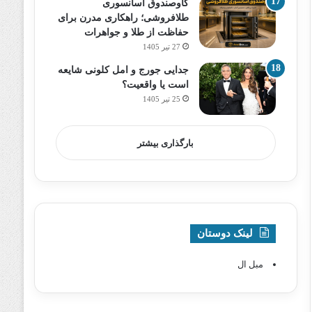
گاوصندوق آسانسوری
طلافروشی؛ راهکاری مدرن برای
حفاظت از طلا و جواهرات
27 تیر 1405
جدایی جورج و امل کلونی شایعه
است یا واقعیت؟
25 تیر 1405
بارگذاری بیشتر
لینک دوستان
مبل ال