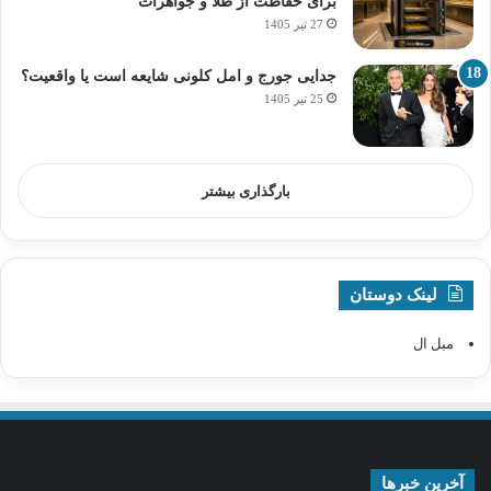
برای حفاظت از طلا و جواهرات
27 تیر 1405
جدایی جورج و امل کلونی شایعه است یا واقعیت؟
25 تیر 1405
بارگذاری بیشتر
لینک دوستان
مبل ال
آخرین خبرها