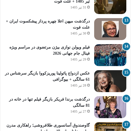
تیر 1405 + علت فوت
31 تیر 1405
درگذشت میهن اعلا چهره پرداز پیشکسوت ایران +
علت فوت
30 تیر 1405
فیلم ویولن نوازی بیژن مرتضوی در مراسم ویژه
فینال جام جهانی 2026
29 تیر 1405
عکس ازدواج پائولینا پوریزکووا بازیگر سرشناس در
61 سالگی + بیوگرافی
28 تیر 1405
درگذشت برندا فریکر بازیگر فیلم تنها در خانه در
81 سالگی
27 تیر 1405
گاوصندوق آسانسوری طلافروشی؛ راهکاری مدرن