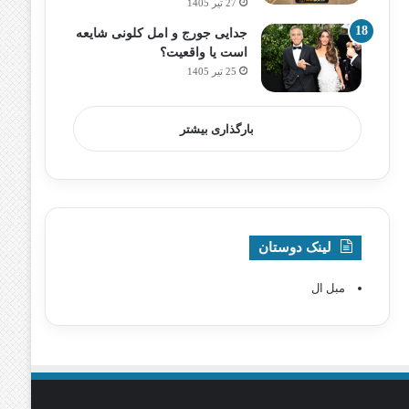
27 تیر 1405
جدایی جورج و امل کلونی شایعه
است یا واقعیت؟
25 تیر 1405
بارگذاری بیشتر
لینک دوستان
مبل ال