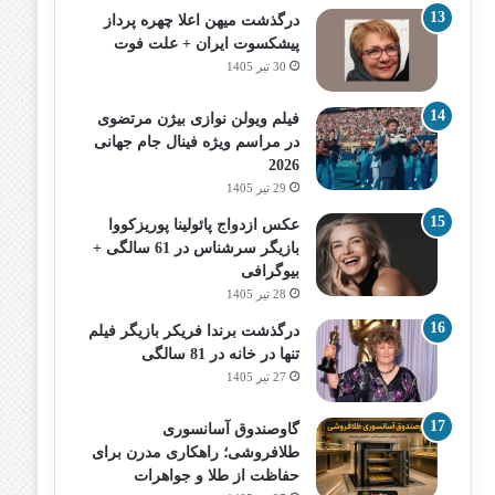
درگذشت میهن اعلا چهره پرداز
پیشکسوت ایران + علت فوت
30 تیر 1405
فیلم ویولن نوازی بیژن مرتضوی
در مراسم ویژه فینال جام جهانی
2026
29 تیر 1405
عکس ازدواج پائولینا پوریزکووا
بازیگر سرشناس در 61 سالگی +
بیوگرافی
28 تیر 1405
درگذشت برندا فریکر بازیگر فیلم
تنها در خانه در 81 سالگی
27 تیر 1405
گاوصندوق آسانسوری
طلافروشی؛ راهکاری مدرن برای
حفاظت از طلا و جواهرات