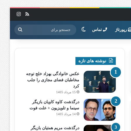
خوراک
اینستاگرا
تغییر پوسته
جستجو
رپورتاژ
تماس
برای
نوشته های تازه
عکس خانوادگی بهزاد خلج توجه
مخاطبان فضای مجازی را جلب
کرد
15 مرداد 1405
درگذشت کاوه کاویان بازیگر
سینما و تلویزیون + علت فوت
14 مرداد 1405
درگذشت مریم همتیان بازیگر