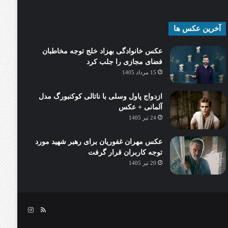
آخرین عکس ها
عکس خانوادگی بهزاد خلج توجه مخاطبان
فضای مجازی را جلب کرد
15 مرداد 1405
ازدواج پاول وسلی با ناتالی کوکنبورگ مدل
آلمانی + عکس
24 تیر 1405
عکس مهران غفوریان برای رهبر شهید مورد
توجه کاربران قرار گرفت
20 تیر 1405
خوراک
اینستاگرام