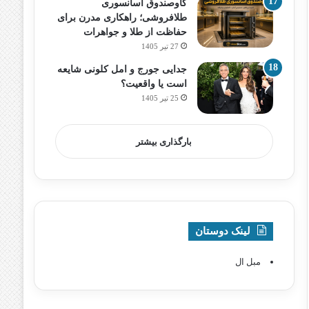
گاوصندوق آسانسوری
طلافروشی؛ راهکاری مدرن برای
حفاظت از طلا و جواهرات
27 تیر 1405
جدایی جورج و امل کلونی شایعه
است یا واقعیت؟
25 تیر 1405
بارگذاری بیشتر
لینک دوستان
مبل ال