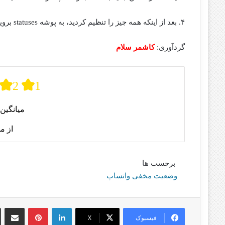
۴. بعد از اینکه همه چیز را تنظیم کردید، به پوشه statuses بروید و وضعیت را مشاهده کنید.
گردآوری:
کاشمر سلام
2
1
میانگین 
از م
برچسب ها
وضعیت مخفی واتساپ
لینکدین
پینترست
اشتراک گذا
فیسبوک
X