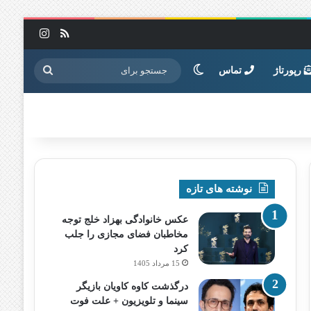
خوراک
اینستاگرا
تغییر پوسته
جستجو
رپورتاژ
تماس
برای
نوشته های تازه
عکس خانوادگی بهزاد خلج توجه
مخاطبان فضای مجازی را جلب
کرد
15 مرداد 1405
درگذشت کاوه کاویان بازیگر
سینما و تلویزیون + علت فوت