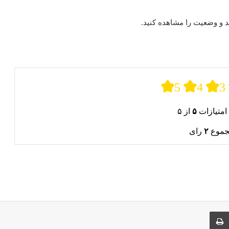
5
4
3
امتیازات
۵
از ۵
جموع
۲
رای
ری از طریق ایمیل
چاپ