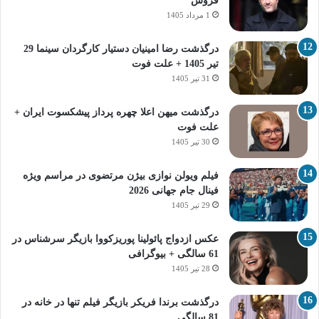
فروش
1 مرداد 1405
درگذشت رضا امینیان دستیار کارگردان سینما 29
تیر 1405 + علت فوت
31 تیر 1405
درگذشت میهن اعلا چهره پرداز پیشکسوت ایران +
علت فوت
30 تیر 1405
فیلم ویولن نوازی بیژن مرتضوی در مراسم ویژه
فینال جام جهانی 2026
29 تیر 1405
عکس ازدواج پائولینا پوریزکووا بازیگر سرشناس در
61 سالگی + بیوگرافی
28 تیر 1405
درگذشت برندا فریکر بازیگر فیلم تنها در خانه در
81 سالگی