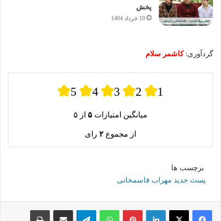
پخش
19 خرداد 1404
گردآوری:
کاشمر سلام
5
4
3
2
1
میانگین امتیازات
۵
از ۵
از مجموع
۲
رای
برچسب ها
پست جدید مهراب قاسمخانی
لینکدین
پینترست
واتس آپ
تلگرام
اشتراک گذاری از طریق ایمیل
چاپ