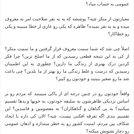
عمومی به حساب میاد؟
معیارتون از منکر چیه؟ پوششه که به یه نفر صلاحیت امر به معروف
میده و به یه نفر نمیده؟ ظاهره که یکی رو عاری از خطا میبینه و یکی
رو خطاکار؟
اصلاً چی شد که شما سمت معروف قرار گرفتین و ما سمت منکر؟
از کی به این نتیجه قطعی رسیدین که از ما اصلح ترین؟ چرا فکر
کردین درک بهتری از زندگی ما دارین؟ چطوری به این اطمینان
رسیدین که درست و غلط زندگی ما رو بهتر از ما بلدین؟ چی باعث
شد ما رو صغیر ببینید و خودتون رو کبیر؟
واقعاً خودتون رو در چنین درجه ای از پاکی میبینید که مردم رو بر
اساس نزدیکی ظاهرشون به سلیقه خودتون، به خوبها و بدها تقسیم
میکنید؟ به بی گناهان و گناهکاران؟ به معصومین و فاسدین؟ این
تقسیم بندی اگه تفرقه افکنی نیست، چیه؟ الان کی داره با ایجاد
شکاف بین مردم، امنیت کشور رو به خطر میندازه و اذهان عمومی
رو دچار تشویش میکنه؟