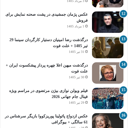
3 مرداد 1405
عکس پژمان جمشیدی در پشت صحنه نمایش برای
فروش
1 مرداد 1405
درگذشت رضا امینیان دستیار کارگردان سینما 29
تیر 1405 + علت فوت
31 تیر 1405
درگذشت میهن اعلا چهره پرداز پیشکسوت ایران +
علت فوت
30 تیر 1405
فیلم ویولن نوازی بیژن مرتضوی در مراسم ویژه
فینال جام جهانی 2026
29 تیر 1405
عکس ازدواج پائولینا پوریزکووا بازیگر سرشناس در
61 سالگی + بیوگرافی