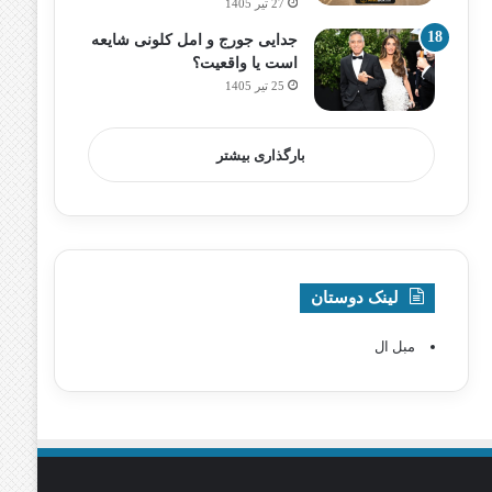
27 تیر 1405
جدایی جورج و امل کلونی شایعه
است یا واقعیت؟
25 تیر 1405
بارگذاری بیشتر
لینک دوستان
مبل ال