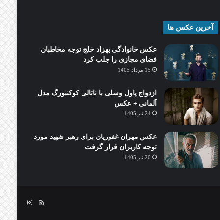
آخرین عکس ها
عکس خانوادگی بهزاد خلج توجه مخاطبان
فضای مجازی را جلب کرد
15 مرداد 1405
ازدواج پاول وسلی با ناتالی کوکنبورگ مدل
آلمانی + عکس
24 تیر 1405
عکس مهران غفوریان برای رهبر شهید مورد
توجه کاربران قرار گرفت
20 تیر 1405
خوراک
اینستاگرام