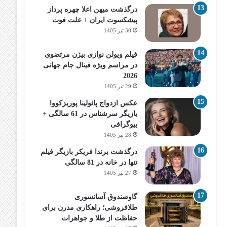
درگذشت میهن اعلا چهره پرداز
پیشکسوت ایران + علت فوت
30 تیر 1405
فیلم ویولن نوازی بیژن مرتضوی
در مراسم ویژه فینال جام جهانی
2026
29 تیر 1405
عکس ازدواج پائولینا پوریزکووا
بازیگر سرشناس در 61 سالگی +
بیوگرافی
28 تیر 1405
درگذشت برندا فریکر بازیگر فیلم
تنها در خانه در 81 سالگی
27 تیر 1405
گاوصندوق آسانسوری
طلافروشی؛ راهکاری مدرن برای
حفاظت از طلا و جواهرات