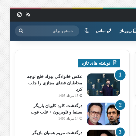
خوراک
اینستاگرا
تغییر پوسته
جستجو
رپورتاژ
تماس
برای
نوشته های تازه
عکس خانوادگی بهزاد خلج توجه
مخاطبان فضای مجازی را جلب
کرد
15 مرداد 1405
درگذشت کاوه کاویان بازیگر
سینما و تلویزیون + علت فوت
14 مرداد 1405
درگذشت مریم همتیان بازیگر