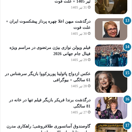
تیر 1405 + علت فوت
31 تیر 1405
درگذشت میهن اعلا چهره پرداز پیشکسوت ایران +
علت فوت
30 تیر 1405
فیلم ویولن نوازی بیژن مرتضوی در مراسم ویژه
فینال جام جهانی 2026
29 تیر 1405
عکس ازدواج پائولینا پوریزکووا بازیگر سرشناس در
61 سالگی + بیوگرافی
28 تیر 1405
درگذشت برندا فریکر بازیگر فیلم تنها در خانه در
81 سالگی
27 تیر 1405
گاوصندوق آسانسوری طلافروشی؛ راهکاری مدرن