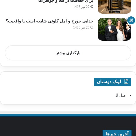
برای حفاظت از طلا و جواهرات
27 تیر 1405
جدایی جورج و امل کلونی شایعه است یا واقعیت؟
25 تیر 1405
بارگذاری بیشتر
لینک دوستان
مبل ال
آخرین خبرها