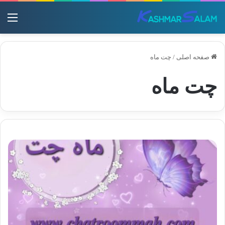
منو
صفحه اصلی
/
چت ماه
چت ماه