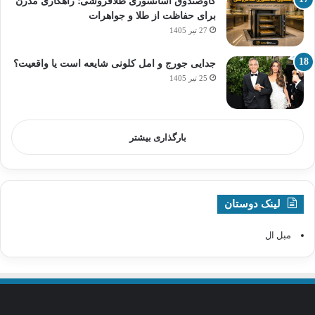
گاوصندوق آسانسوری طلافروشی؛ راهکاری مدرن
برای حفاظت از طلا و جواهرات
27 تیر 1405
جدایی جورج و امل کلونی شایعه است یا واقعیت؟
25 تیر 1405
بارگذاری بیشتر
لینک دوستان
مبل ال