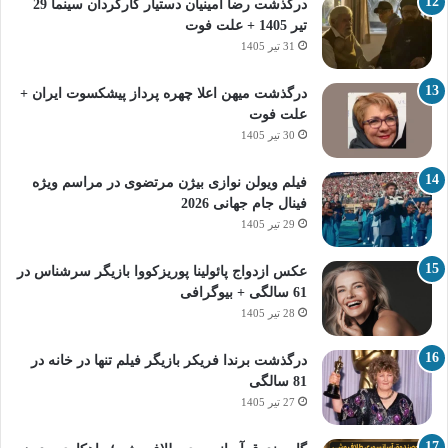
درگذشت رضا امینیان دستیار کارگردان سینما 29
تیر 1405 + علت فوت
31 تیر 1405
درگذشت میهن اعلا چهره پرداز پیشکسوت ایران +
علت فوت
30 تیر 1405
فیلم ویولن نوازی بیژن مرتضوی در مراسم ویژه
فینال جام جهانی 2026
29 تیر 1405
عکس ازدواج پائولینا پوریزکووا بازیگر سرشناس در
61 سالگی + بیوگرافی
28 تیر 1405
درگذشت برندا فریکر بازیگر فیلم تنها در خانه در
81 سالگی
27 تیر 1405