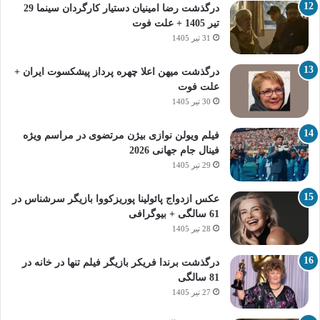
درگذشت رضا امینیان دستیار کارگردان سینما 29
تیر 1405 + علت فوت
31 تیر 1405
درگذشت میهن اعلا چهره پرداز پیشکسوت ایران +
علت فوت
30 تیر 1405
فیلم ویولن نوازی بیژن مرتضوی در مراسم ویژه
فینال جام جهانی 2026
29 تیر 1405
عکس ازدواج پائولینا پوریزکووا بازیگر سرشناس در
61 سالگی + بیوگرافی
28 تیر 1405
درگذشت برندا فریکر بازیگر فیلم تنها در خانه در
81 سالگی
27 تیر 1405