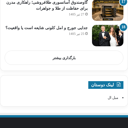
گاوصندوق آسانسوری طلافروشی؛ راهکاری مدرن
برای حفاظت از طلا و جواهرات
27 تیر 1405
جدایی جورج و امل کلونی شایعه است یا واقعیت؟
25 تیر 1405
بارگذاری بیشتر
لینک دوستان
مبل ال