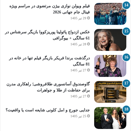
فیلم ویولن نوازی بیژن مرتضوی در مراسم ویژه
فینال جام جهانی 2026
29 تیر 1405
عکس ازدواج پائولینا پوریزکووا بازیگر سرشناس در
61 سالگی + بیوگرافی
28 تیر 1405
درگذشت برندا فریکر بازیگر فیلم تنها در خانه در
81 سالگی
27 تیر 1405
گاوصندوق آسانسوری طلافروشی؛ راهکاری مدرن
برای حفاظت از طلا و جواهرات
27 تیر 1405
جدایی جورج و امل کلونی شایعه است یا واقعیت؟
25 تیر 1405