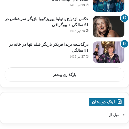
29 تیر 1405
عکس ازدواج پائولینا پوریزکووا بازیگر سرشناس در
61 سالگی + بیوگرافی
28 تیر 1405
درگذشت برندا فریکر بازیگر فیلم تنها در خانه در
81 سالگی
27 تیر 1405
بارگذاری بیشتر
لینک دوستان
مبل ال