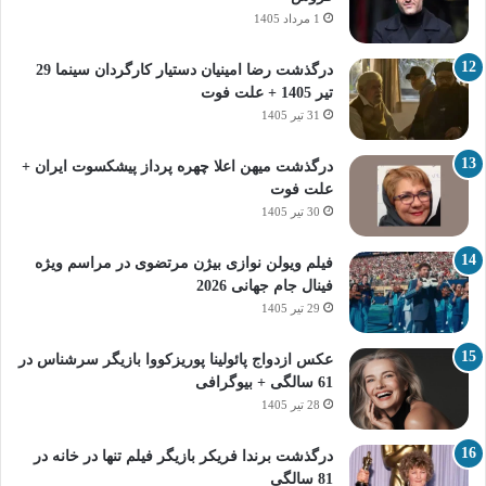
1 مرداد 1405
درگذشت رضا امینیان دستیار کارگردان سینما 29
تیر 1405 + علت فوت
31 تیر 1405
درگذشت میهن اعلا چهره پرداز پیشکسوت ایران +
علت فوت
30 تیر 1405
فیلم ویولن نوازی بیژن مرتضوی در مراسم ویژه
فینال جام جهانی 2026
29 تیر 1405
عکس ازدواج پائولینا پوریزکووا بازیگر سرشناس در
61 سالگی + بیوگرافی
28 تیر 1405
درگذشت برندا فریکر بازیگر فیلم تنها در خانه در
81 سالگی