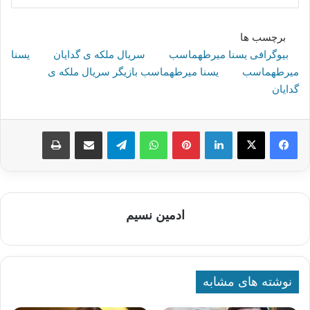
برچسب ها
بیوگرافی یسنا میرطهماسب
سریال ملکه ی گدایان
یسنا
میرطهماسب
یسنا میرطهماسب بازیگر سریال ملکه ی
گدایان
لینکدین
پینترست
واتس آپ
تلگرام
اشتراک گذاری از طریق ایمیل
چاپ
ادمین نسیم
نوشته های مشابه