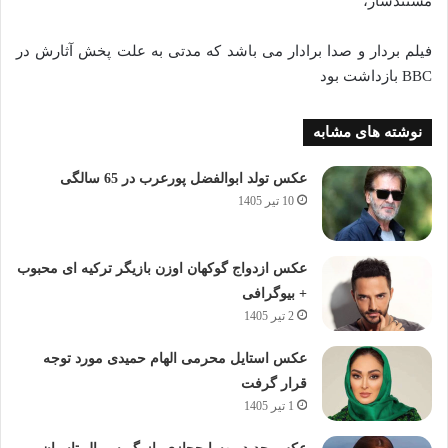
مستندساز،
فیلم بردار و صدا برادار می باشد که مدتی به علت پخش آثارش در
BBC بازداشت بود
نوشته های مشابه
عکس تولد ابوالفضل پورعرب در 65 سالگی
10 تیر 1405
عکس ازدواج گوکهان اوزن بازیگر ترکیه ای محبوب
+ بیوگرافی
2 تیر 1405
عکس استایل محرمی الهام حمیدی مورد توجه
قرار گرفت
1 تیر 1405