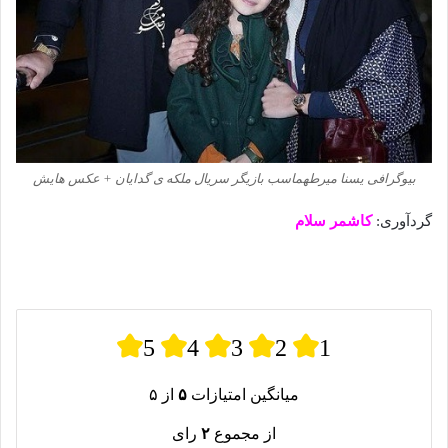
بیوگرافی یسنا میرطهماسب بازیگر سریال ملکه ی گدایان + عکس هایش
گردآوری:
کاشمر سلام
5
4
3
2
1
میانگین امتیازات
۵
از ۵
از مجموع
۲
رای