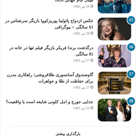
فینال جام جهانی 2026
29 تیر 1405
عکس ازدواج پائولینا پوریزکووا بازیگر سرشناس در
61 سالگی + بیوگرافی
28 تیر 1405
درگذشت برندا فریکر بازیگر فیلم تنها در خانه در
81 سالگی
27 تیر 1405
گاوصندوق آسانسوری طلافروشی؛ راهکاری مدرن
برای حفاظت از طلا و جواهرات
27 تیر 1405
جدایی جورج و امل کلونی شایعه است یا واقعیت؟
25 تیر 1405
بارگذاری بیشتر