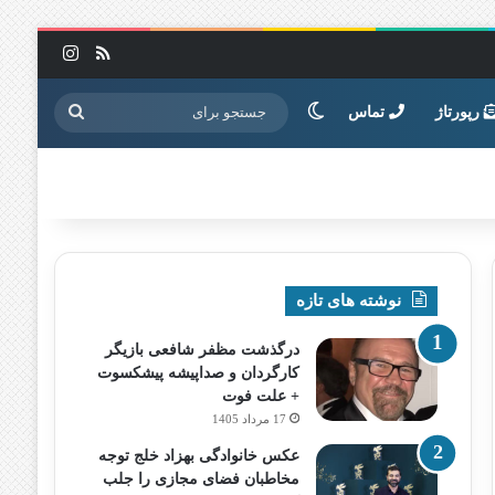
خوراک
اینستاگرا
تغییر پوسته
جستجو
رپورتاژ
تماس
برای
نوشته های تازه
درگذشت مظفر شافعی بازیگر
کارگردان و صداپیشه پیشکسوت
+ علت فوت
17 مرداد 1405
عکس خانوادگی بهزاد خلج توجه
مخاطبان فضای مجازی را جلب