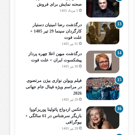
صحنه نمایش برای فروش
1 مرداد 1405
درگذشت رضا امینیان دستیار
کارگردان سینما 29 تیر 1405 +
علت فوت
31 تیر 1405
درگذشت میهن اعلا چهره پرداز
پیشکسوت ایران + علت فوت
30 تیر 1405
فیلم ویولن نوازی بیژن مرتضوی
در مراسم ویژه فینال جام جهانی
2026
29 تیر 1405
عکس ازدواج پائولینا پوریزکووا
بازیگر سرشناس در 61 سالگی +
بیوگرافی
28 تیر 1405