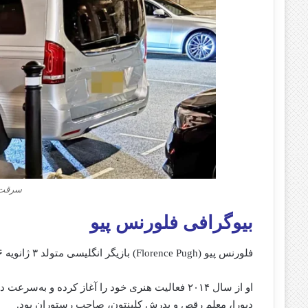
سرقت 
بیوگرافی فلورنس پیو
فلورنس پیو (Florence Pugh) بازیگر انگلیسی متولد ۳ ژانویه ۱۹۹۶ در آکسفورد، انگلستان است.
او از سال ۲۰۱۴ فعالیت هنری خود را آغاز کرده و به
دبورا، معلم رقص و پدرش کلینتون، صاحب رستوران بود.