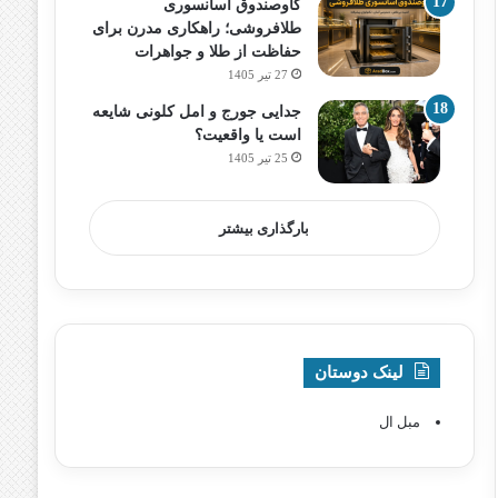
گاوصندوق آسانسوری
طلافروشی؛ راهکاری مدرن برای
حفاظت از طلا و جواهرات
27 تیر 1405
جدایی جورج و امل کلونی شایعه
است یا واقعیت؟
25 تیر 1405
بارگذاری بیشتر
لینک دوستان
مبل ال