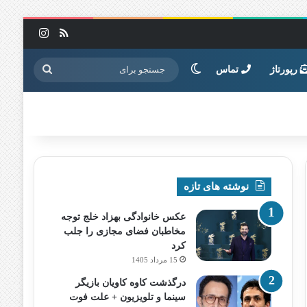
خوراک
اینستاگرا
تغییر پوسته
جستجو
رپورتاژ
تماس
برای
نوشته های تازه
عکس خانوادگی بهزاد خلج توجه
مخاطبان فضای مجازی را جلب
کرد
15 مرداد 1405
درگذشت کاوه کاویان بازیگر
سینما و تلویزیون + علت فوت