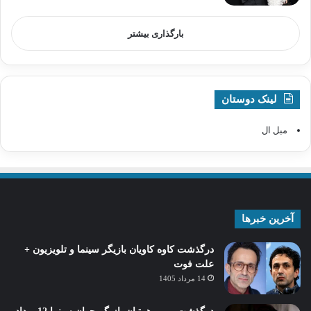
بارگذاری بیشتر
لینک دوستان
مبل ال
آخرین خبرها
درگذشت کاوه کاویان بازیگر سینما و تلویزیون +
علت فوت
14 مرداد 1405