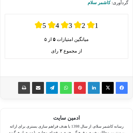
گردآوری:
کاشمر سلام
5
4
3
2
1
میانگین امتیازات
۵
از ۵
از مجموع
۲
رای
لینکدین
پینترست
واتس آپ
تلگرام
اشتراک گذاری از طریق ایمیل
چاپ
ادمین سایت
رسانه کاشمر سلام، از سال 1398 با هدف فراهم سازی بستری برای ارائه
بروزترین مطالب خبری و فرهنگی هنری در فضای مجازی با دوری از هرگونه