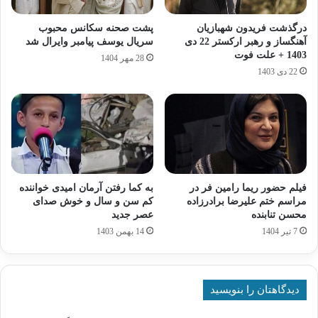
درگذشت فریدون شهبازیان
پشت صحنه سکانس محبوب
آهنگساز و رهبر ارکستر 22 دی
سریال یوسف پیامبر وایرال شد
1403 + علت فوت
28 مهر 1404
22 دی 1403
فیلم حضور ریما رامین فر در
به کما رفتن آرمان امیدی خواننده
مراسم ختم علیرضا برادرزاده
کم سن و سال و خوش صدای
محسن تنابنده
عصر جدید
7 تیر 1404
14 بهمن 1403
دیدگاهتان را بنویسید