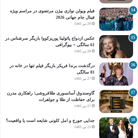
فیلم ویولن نوازی بیژن مرتضوی در مراسم ویژه
فینال جام جهانی 2026
29 تیر 1405
عکس ازدواج پائولینا پوریزکووا بازیگر سرشناس در
61 سالگی + بیوگرافی
28 تیر 1405
درگذشت برندا فریکر بازیگر فیلم تنها در خانه در
81 سالگی
27 تیر 1405
گاوصندوق آسانسوری طلافروشی؛ راهکاری مدرن
برای حفاظت از طلا و جواهرات
27 تیر 1405
جدایی جورج و امل کلونی شایعه است یا واقعیت؟
25 تیر 1405