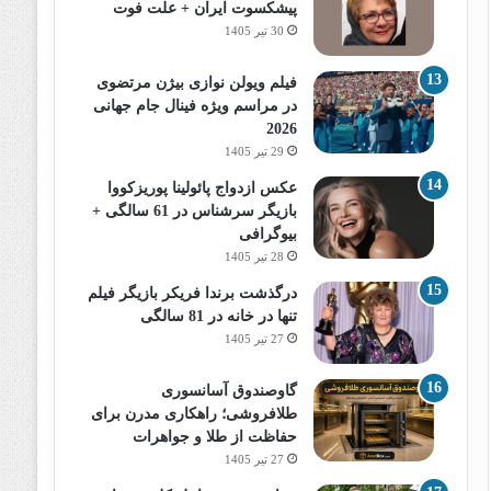
پیشکسوت ایران + علت فوت
30 تیر 1405
فیلم ویولن نوازی بیژن مرتضوی
در مراسم ویژه فینال جام جهانی
2026
29 تیر 1405
عکس ازدواج پائولینا پوریزکووا
بازیگر سرشناس در 61 سالگی +
بیوگرافی
28 تیر 1405
درگذشت برندا فریکر بازیگر فیلم
تنها در خانه در 81 سالگی
27 تیر 1405
گاوصندوق آسانسوری
طلافروشی؛ راهکاری مدرن برای
حفاظت از طلا و جواهرات
27 تیر 1405