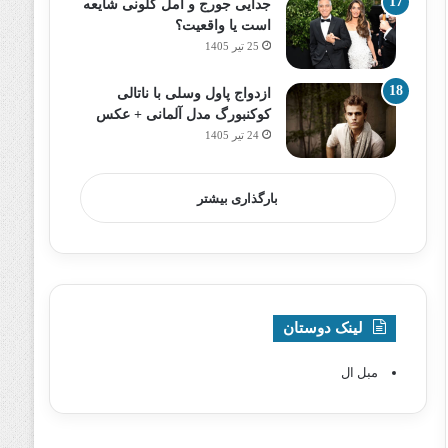
جدایی جورج و امل کلونی شایعه
است یا واقعیت؟
25 تیر 1405
ازدواج پاول وسلی با ناتالی
کوکنبورگ مدل آلمانی + عکس
24 تیر 1405
بارگذاری بیشتر
لینک دوستان
مبل ال