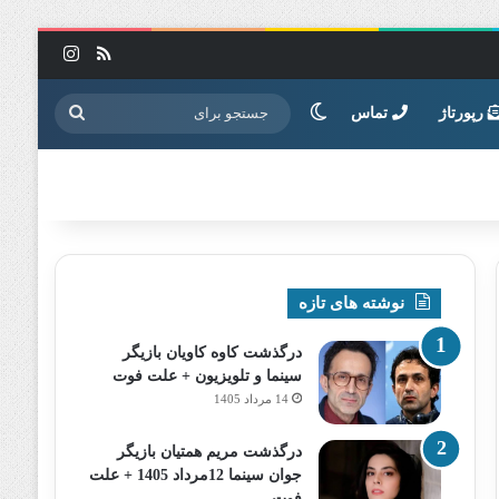
خوراک
اینستاگرا
تغییر پوسته
جستجو
رپورتاژ
تماس
برای
نوشته های تازه
درگذشت کاوه کاویان بازیگر
سینما و تلویزیون + علت فوت
14 مرداد 1405
درگذشت مریم همتیان بازیگر
جوان سینما 12مرداد 1405 + علت
فوت