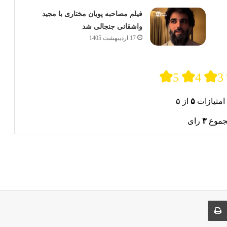
فیلم مصاحبه پویان مختاری با مجید
واشقانی جنجالی شد
17 اردیبهشت 1405
5
4
3
امتیازات
۵
از ۵
جموع
۳
رای
ری از طریق ایمیل
چاپ