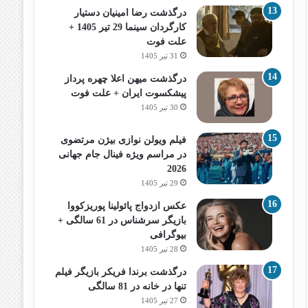
درگذشت رضا امینیان دستیار
کارگردان سینما 29 تیر 1405 +
علت فوت
31 تیر 1405
درگذشت میهن اعلا چهره پرداز
پیشکسوت ایران + علت فوت
30 تیر 1405
فیلم ویولن نوازی بیژن مرتضوی
در مراسم ویژه فینال جام جهانی
2026
29 تیر 1405
عکس ازدواج پائولینا پوریزکووا
بازیگر سرشناس در 61 سالگی +
بیوگرافی
28 تیر 1405
درگذشت برندا فریکر بازیگر فیلم
تنها در خانه در 81 سالگی
27 تیر 1405