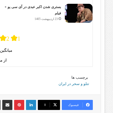
بستری شدن اکبر عبدی در آی سی یو +
فیلم
23 اردیبهشت 1405
2
1
میانگین 
از م
برچسب ها
تتلو و سحر در ایران
لینکدین
پینترست
اشتراک گذا
فیسبوک
X