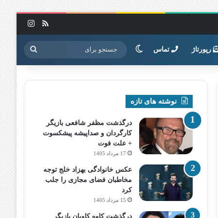
خوراک
اینستاگرا
تغییر پوسته
جستجو
رپورتاژ
تماس
برای
نوشته های تازه
درگذشت مظفر شافعی بازیگر
کارگردان و صداپیشه پیشکسوت
+ علت فوت
17 مرداد 1405
عکس خانوادگی بهزاد خلج توجه
مخاطبان فضای مجازی را جلب
کرد
15 مرداد 1405
درگذشت کاوه کاویان بازیگر