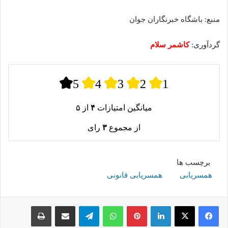
منبع: باشگاه خبرنگاران جوان
گردآوری:
کاشمر سلام
5
4
3
2
1
میانگین امتیازات
۴
از ۵
از مجموع
۳
رای
برچسب ها
همسریابی
همسریابی قانونی
لینکدین
پینترست
واتس آپ
تلگرام
اشتراک گذاری از طریق ایمیل
چاپ