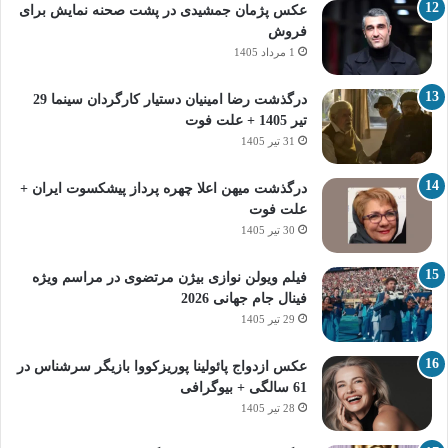
عکس پژمان جمشیدی در پشت صحنه نمایش برای
فروش
1 مرداد 1405
درگذشت رضا امینیان دستیار کارگردان سینما 29
تیر 1405 + علت فوت
31 تیر 1405
درگذشت میهن اعلا چهره پرداز پیشکسوت ایران +
علت فوت
30 تیر 1405
فیلم ویولن نوازی بیژن مرتضوی در مراسم ویژه
فینال جام جهانی 2026
29 تیر 1405
عکس ازدواج پائولینا پوریزکووا بازیگر سرشناس در
61 سالگی + بیوگرافی
28 تیر 1405