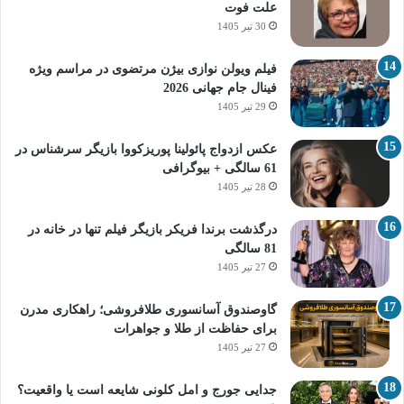
علت فوت
30 تیر 1405
فیلم ویولن نوازی بیژن مرتضوی در مراسم ویژه
فینال جام جهانی 2026
29 تیر 1405
عکس ازدواج پائولینا پوریزکووا بازیگر سرشناس در
61 سالگی + بیوگرافی
28 تیر 1405
درگذشت برندا فریکر بازیگر فیلم تنها در خانه در
81 سالگی
27 تیر 1405
گاوصندوق آسانسوری طلافروشی؛ راهکاری مدرن
برای حفاظت از طلا و جواهرات
27 تیر 1405
جدایی جورج و امل کلونی شایعه است یا واقعیت؟