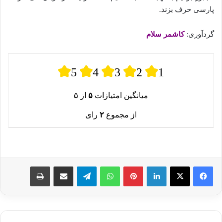
پارسی حرف بزند.
گردآوری:
کاشمر سلام
5
4
3
2
1
میانگین امتیازات
۵
از ۵
از مجموع
۲
رای
لینکدین
پینترست
واتس آپ
تلگرام
اشتراک گذاری از طریق ایمیل
چاپ