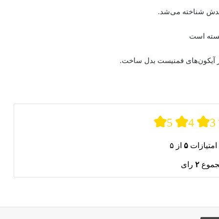
ندش شناخته می‌شد.
کسته است
از آیکون‌های فمنیست بدل ساخت.
5
4
3
امتیازات
۵
از ۵
جموع
۲
رای
ری از طریق ایمیل
چاپ