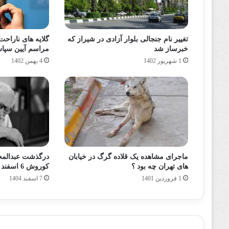
تغییر نام جنجالی بلوار آزادی در شیراز که
گلایه های ناراحت 
خبرساز شد
مراسم آیین سپاس 
1 شهریور 1402
4 بهمن 1402
ماجرای مشاهده یک قلاده گرگ در خیابان
درگذشت عبدالمج
های تهران چه بود ؟
کوروش 6 اسفند 1404 + علت فوت
1 فروردین 1401
7 اسفند 1404