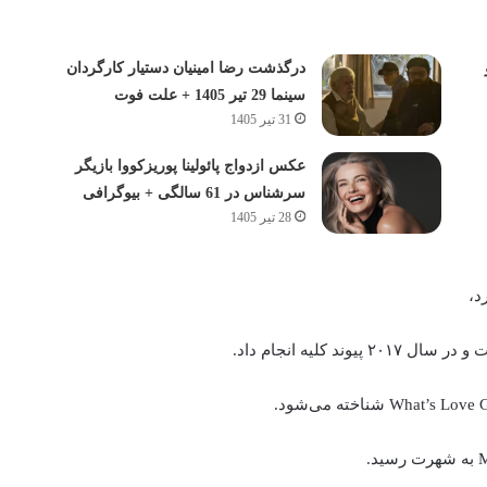
درگذشت رضا امینیان دستیار کارگردان
سینما 29 تیر 1405 + علت فوت
31 تیر 1405
عکس ازدواج پائولینا پوریزکووا بازیگر
سرشناس در 61 سالگی + بیوگرافی
28 تیر 1405
د،