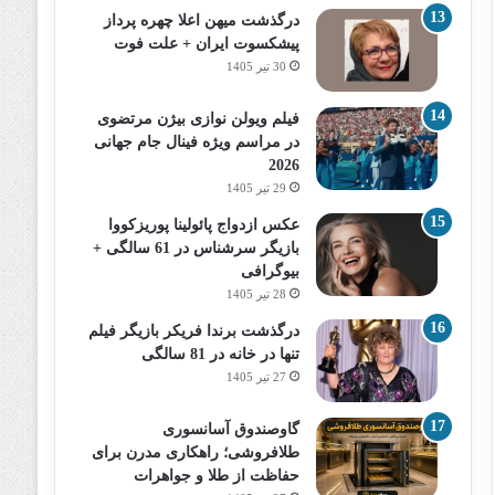
درگذشت میهن اعلا چهره پرداز
پیشکسوت ایران + علت فوت
30 تیر 1405
فیلم ویولن نوازی بیژن مرتضوی
در مراسم ویژه فینال جام جهانی
2026
29 تیر 1405
عکس ازدواج پائولینا پوریزکووا
بازیگر سرشناس در 61 سالگی +
بیوگرافی
28 تیر 1405
درگذشت برندا فریکر بازیگر فیلم
تنها در خانه در 81 سالگی
27 تیر 1405
گاوصندوق آسانسوری
طلافروشی؛ راهکاری مدرن برای
حفاظت از طلا و جواهرات