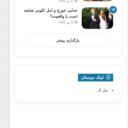
27 تیر 1405
جدایی جورج و امل کلونی شایعه
است یا واقعیت؟
25 تیر 1405
بارگذاری بیشتر
لینک دوستان
مبل ال