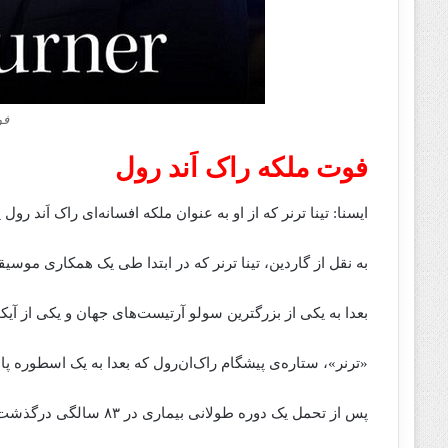
فو
فوت ملکه راک اَند رول
ایسنا: تینا ترنر که از او به عنوان ملکه افسانه‌ای راک اَند رول یاد می‌شود، 
به نقل از گاردین، تینا ترنر که در ابتدا طی یک همکاری موسی
بعدا به یکی از بزرگترین سولو آرتیست‌های جهان و یکی از آیکون‌های موسیقی
«ترنر»، ستاره‌ی پیشگام راک‌ان‌رول که بعدا به یک اسطوره پاپ در دهه ۱۹۸۰ میل
پس از تحمل یک دوره طولانی بیماری در ۸۳ سالگی درگذشت.