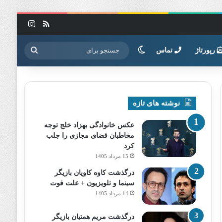
خوراک
اینستاگرا
تغییر پوسته
جستجو
رپورتاژ
تماس
برای
نوشته های تازه
عکس خانوادگی بهزاد خلج توجه
مخاطبان فضای مجازی را جلب
کرد
15 مرداد 1405
درگذشت کاوه کاویان بازیگر
سینما و تلویزیون + علت فوت
14 مرداد 1405
درگذشت مریم همتیان بازیگر