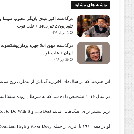
نوشته های مشابه
درگذشت اکبر عبدی بازیگر محبوب سینما و
تلویزیون 2 تیر 1405 + علت فوت
3 مرداد 1405
درگذشت میهن اعلا چهره پرداز پیشکسوت
ایران + علت فوت
30 تیر 1405
این هنرمند که در سال‌های آخر زندگی‌اش از بیماری رنج می‌بر
در سال ۲۰۱۶ تشخیص داده شد که به سرطان روده مبتلا است و در سال ۲۰۱۷ پیوند کلیه انجام داد.
ترنر بیشتر برای آهنگ‌هایی مانند The Best و What’s Love Got to Do With It شناخته می‌شود.
او در دهه ۱۹۶۰ با آثاری از جمله River Deep و Mountain High به شهرت رسید.