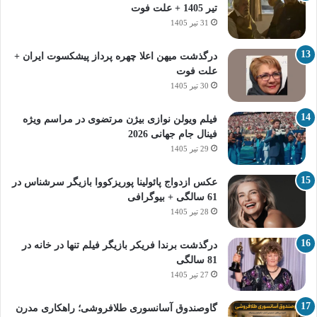
تیر 1405 + علت فوت
31 تیر 1405
درگذشت میهن اعلا چهره پرداز پیشکسوت ایران +
علت فوت
30 تیر 1405
فیلم ویولن نوازی بیژن مرتضوی در مراسم ویژه
فینال جام جهانی 2026
29 تیر 1405
عکس ازدواج پائولینا پوریزکووا بازیگر سرشناس در
61 سالگی + بیوگرافی
28 تیر 1405
درگذشت برندا فریکر بازیگر فیلم تنها در خانه در
81 سالگی
27 تیر 1405
گاوصندوق آسانسوری طلافروشی؛ راهکاری مدرن