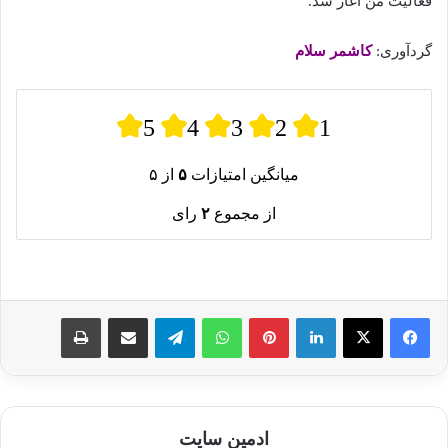
فعالیت من آغاز شد.
گردآوری:
کاشمر سلام
5
4
3
2
1
میانگین امتیازات
۵
از ۵
از مجموع
۲
رای
لینکدین
پینترست
واتس آپ
تلگرام
اشتراک گذاری از طریق ایمیل
چاپ
ادمین سایت