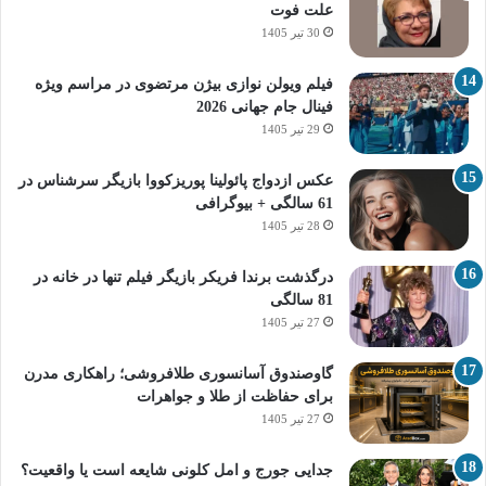
علت فوت
30 تیر 1405
فیلم ویولن نوازی بیژن مرتضوی در مراسم ویژه
فینال جام جهانی 2026
29 تیر 1405
عکس ازدواج پائولینا پوریزکووا بازیگر سرشناس در
61 سالگی + بیوگرافی
28 تیر 1405
درگذشت برندا فریکر بازیگر فیلم تنها در خانه در
81 سالگی
27 تیر 1405
گاوصندوق آسانسوری طلافروشی؛ راهکاری مدرن
برای حفاظت از طلا و جواهرات
27 تیر 1405
جدایی جورج و امل کلونی شایعه است یا واقعیت؟