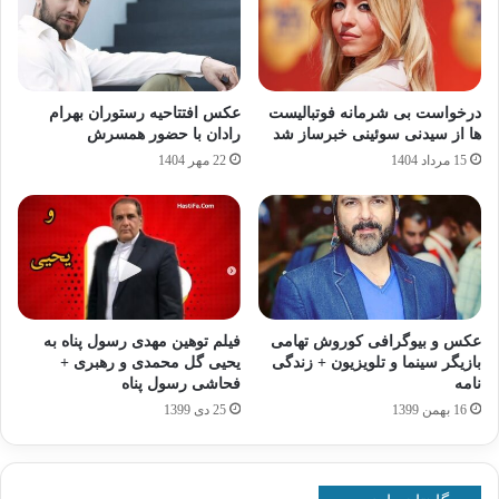
درخواست بی شرمانه فوتبالیست
عکس افتتاحیه رستوران بهرام
ها از سیدنی سوئینی خبرساز شد
رادان با حضور همسرش
15 مرداد 1404
22 مهر 1404
عکس و بیوگرافی کوروش تهامی
فیلم توهین مهدی رسول پناه به
بازیگر سینما و تلویزیون + زندگی
یحیی گل محمدی و رهبری +
نامه
فحاشی رسول پناه
16 بهمن 1399
25 دی 1399