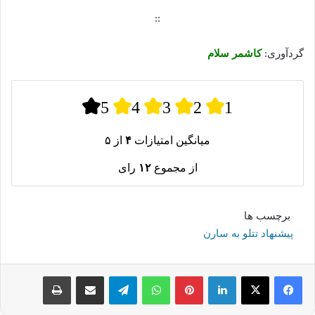
::
گردآوری:
کاشمر سلام
5
4
3
2
1
میانگین امتیازات
۴
از ۵
از مجموع
۱۲
رای
برچسب ها
پیشنهاد تتلو به سارن
لینکدین
پینترست
واتس آپ
تلگرام
اشتراک گذاری از طریق ایمیل
چاپ