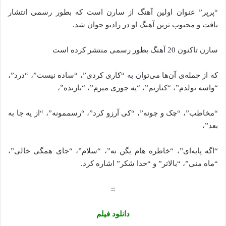
“پرپر” عنوان اولین آهنگ از سارن است که بطور رسمی انتشار
یافت و محبوب ترین آهنگ او در رادیو جوان شد.
سارن تاکنون 20 آهنگ بطور رسمی منتشر کرده است
که از جمله‌ی آن‌ها می‌توان به “کاری کردی”، “ساده نیست”، “درد”،
“واسه تولدم”، “کنارتم”، “یه جوری میرم”، “بازنده”،
“مخاطب”، “چک و چونه”، “کی آرزو کرد”، “رسممونه”، “از یه جا به
بعد”،
“اگه پایه‌ای”، “خاطره ‌هام بگن نه”، “سلام”، “جای همگی خالی”،
“ماه منی”، “بالاتر” و “خدا شکر” اشاره کرد.
::
دانلود فیلم