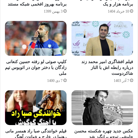
برنامه هزار و یک
برنامه بهروز افخمی شبکه مستند
10 خرداد 1404
3 بهمن 1399
فیلم افشاگری امیر محمد زند
کلیپ صوتی لو رفته حسین کنعانی
درباره رابطه اش با الناز
زادگان با دختر جوان در اتوبوس تیم
شاکردوست
ملی
7 آذر 1403
7 دی 1400
عکس جدید چهره شکسته محسن
فیلم خوانندگی صبا راد همسر مانی
چاوشی توجه برانگیز شد
رهنما در خارج و خواندن آهنگ