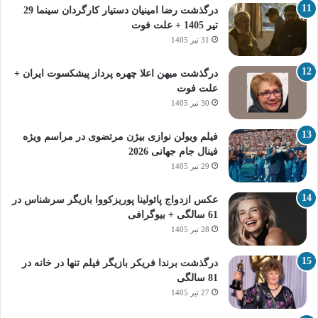
درگذشت رضا امینیان دستیار کارگردان سینما 29
تیر 1405 + علت فوت
31 تیر 1405
درگذشت میهن اعلا چهره پرداز پیشکسوت ایران +
علت فوت
30 تیر 1405
فیلم ویولن نوازی بیژن مرتضوی در مراسم ویژه
فینال جام جهانی 2026
29 تیر 1405
عکس ازدواج پائولینا پوریزکووا بازیگر سرشناس در
61 سالگی + بیوگرافی
28 تیر 1405
درگذشت برندا فریکر بازیگر فیلم تنها در خانه در
81 سالگی
27 تیر 1405