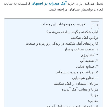
تبدیل می‌کند. برای خرید
آهک هیدراته در اصفهان
کافیست به سایت
فعالان نواندیش سپاهان مراجعه کنید.
فهرست موضوعات این مطلب
آهک شکفته چگونه ساخته می‌شود؟
ترکیب آهک شکفته
کاربردهای آهک شکفته در زندگی روزمره و صنعت
۱. صنعت ساخت و ساز
۲. کشاورزی
۳. تصفیه آب
۴. صنایع غذایی
۵. بهداشت و مدیریت پسماند
۶. صنایع شیمیایی
مزایای استفاده از آهک شکفته
مزایا و معایب آهک آبدیده
مزایا:
معایب:
افسانه‌های رایج در مورد آهک آبدیده