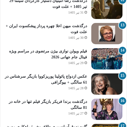
درگذشت رضا امینیان دستیار کارگردان سینما 29
تیر 1405 + علت فوت
31 تیر 1405
درگذشت میهن اعلا چهره پرداز پیشکسوت ایران +
علت فوت
30 تیر 1405
فیلم ویولن نوازی بیژن مرتضوی در مراسم ویژه
فینال جام جهانی 2026
29 تیر 1405
عکس ازدواج پائولینا پوریزکووا بازیگر سرشناس در
61 سالگی + بیوگرافی
28 تیر 1405
درگذشت برندا فریکر بازیگر فیلم تنها در خانه در
81 سالگی
27 تیر 1405
گاوصندوق آسانسوری طلافروشی؛ راهکاری مدرن