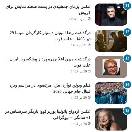
عکس پژمان جمشیدی در پشت صحنه نمایش برای
فروش
1 مرداد 1405
درگذشت رضا امینیان دستیار کارگردان سینما 29
تیر 1405 + علت فوت
31 تیر 1405
درگذشت میهن اعلا چهره پرداز پیشکسوت ایران +
علت فوت
30 تیر 1405
فیلم ویولن نوازی بیژن مرتضوی در مراسم ویژه
فینال جام جهانی 2026
29 تیر 1405
عکس ازدواج پائولینا پوریزکووا بازیگر سرشناس در
61 سالگی + بیوگرافی
28 تیر 1405