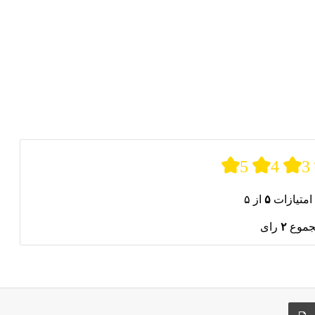
د.
5
4
3
امتیازات
۵
از ۵
جموع
۲
رای
ری از طریق ایمیل
چاپ