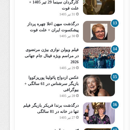
کارگردان سینما 29 تیر 1405 +
علت فوت
31 تیر 1405
درگذشت میهن اعلا چهره پرداز
پیشکسوت ایران + علت فوت
30 تیر 1405
فیلم ویولن نوازی بیژن مرتضوی
در مراسم ویژه فینال جام جهانی
2026
29 تیر 1405
عکس ازدواج پائولینا پوریزکووا
بازیگر سرشناس در 61 سالگی +
بیوگرافی
28 تیر 1405
درگذشت برندا فریکر بازیگر فیلم
تنها در خانه در 81 سالگی
27 تیر 1405