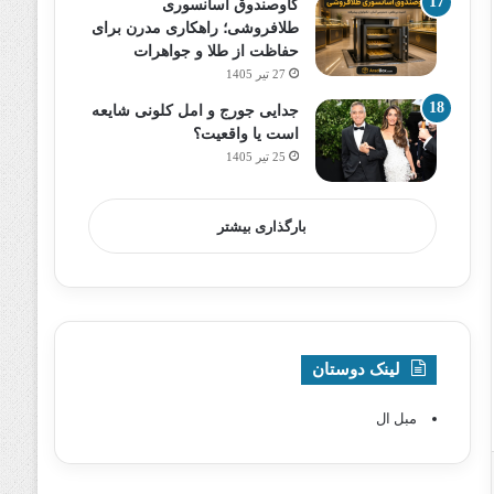
گاوصندوق آسانسوری
طلافروشی؛ راهکاری مدرن برای
حفاظت از طلا و جواهرات
27 تیر 1405
جدایی جورج و امل کلونی شایعه
است یا واقعیت؟
25 تیر 1405
بارگذاری بیشتر
لینک دوستان
مبل ال