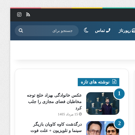
خوراک
اینستاگرا
تغییر پوسته
جستجو
رپورتاژ
تماس
برای
نوشته های تازه
عکس خانوادگی بهزاد خلج توجه
مخاطبان فضای مجازی را جلب
کرد
15 مرداد 1405
درگذشت کاوه کاویان بازیگر
سینما و تلویزیون + علت فوت