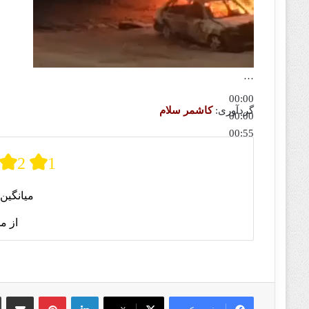
…
00:00
گردآوری:
کاشمر سلام
00:00
00:55
برای افزایش یا کاهش صدا از کلیدهای بالا و پایین استفاده کنی
2
1
میانگین 
از م
لینکدین
پینترست
اشتراک گذا