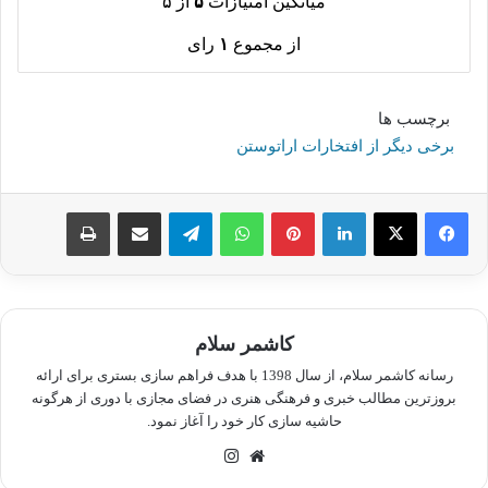
میانگین امتیازات
۵
از ۵
از مجموع
۱
رای
برچسب ها
برخی دیگر از افتخارات اراتوستن
لینکدین
پینترست
واتس آپ
تلگرام
اشتراک گذاری از طریق ایمیل
چاپ
کاشمر سلام
رسانه کاشمر سلام، از سال 1398 با هدف فراهم سازی بستری برای ارائه
بروزترین مطالب خبری و فرهنگی هنری در فضای مجازی با دوری از هرگونه
حاشیه سازی کار خود را آغاز نمود.
وبسایت
اینستاگرام