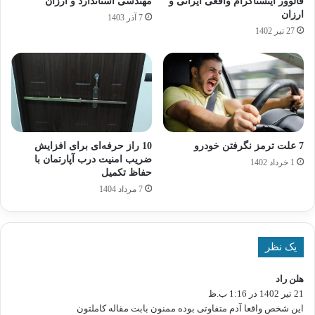
فالوور اینستاگرام واقعی ایرانی و
مهندسی استاندارد و ارزان
ارزان
7 آذر 1403
27 تیر 1402
7 علت ترمز نگرفتن خودرو
10 راز حرفه‌ای برای افزایش
ضریب امنیت درب آپارتمان با
1 خرداد 1402
حفاظ تکمیل
7 مرداد 1404
یک نظر
هلن راد
گ
21 تیر 1402 در 1:16 ب.ظ
ف
ت
این شخص واقعا آدم متفاوتی بوده ممنون بابت مقاله کاملتون