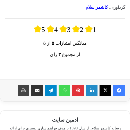
گردآوری:
کاشمر سلام
5
4
3
2
1
میانگین امتیازات
۵
از ۵
از مجموع
۳
رای
لینکدین
پینترست
واتس آپ
تلگرام
اشتراک گذاری از طریق ایمیل
چاپ
ادمین سایت
رسانه کاشمر سلام، از سال 1398 با هدف فراهم سازی بستری برای ارائه