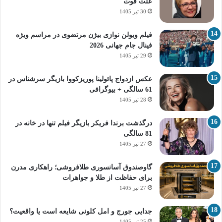
علت فوت
30 تیر 1405
فیلم ویولن نوازی بیژن مرتضوی در مراسم ویژه
فینال جام جهانی 2026
29 تیر 1405
عکس ازدواج پائولینا پوریزکووا بازیگر سرشناس در
61 سالگی + بیوگرافی
28 تیر 1405
درگذشت برندا فریکر بازیگر فیلم تنها در خانه در
81 سالگی
27 تیر 1405
گاوصندوق آسانسوری طلافروشی؛ راهکاری مدرن
برای حفاظت از طلا و جواهرات
27 تیر 1405
جدایی جورج و امل کلونی شایعه است یا واقعیت؟
25 تیر 1405