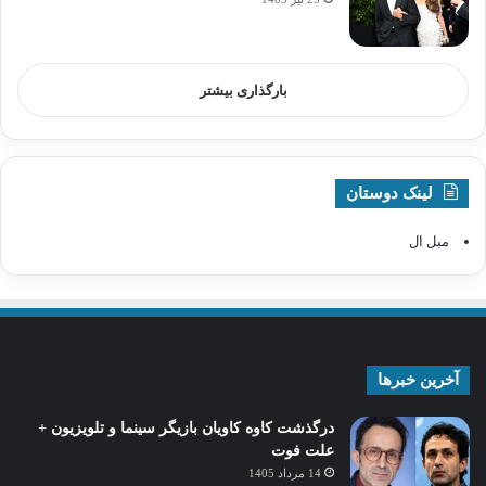
بارگذاری بیشتر
لینک دوستان
مبل ال
آخرین خبرها
درگذشت کاوه کاویان بازیگر سینما و تلویزیون +
علت فوت
14 مرداد 1405