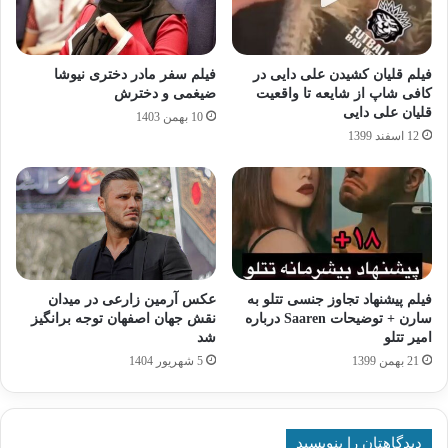
فیلم قلیان کشیدن علی دایی در
فیلم سفر مادر دختری نیوشا
کافی شاپ از شایعه تا واقعیت
ضیغمی و دخترش
قلیان علی دایی
10 بهمن 1403
12 اسفند 1399
فیلم پیشنهاد تجاوز جنسی تتلو به
عکس آرمین زارعی در میدان
سارن + توضیحات Saaren درباره
نقش جهان اصفهان توجه برانگیز
امیر تتلو
شد
21 بهمن 1399
5 شهریور 1404
دیدگاهتان را بنویسید