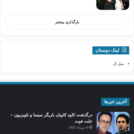
بارگذاری بیشتر
لینک دوستان
مبل ال
آخرین خبرها
درگذشت کاوه کاویان بازیگر سینما و تلویزیون +
علت فوت
14 مرداد 1405