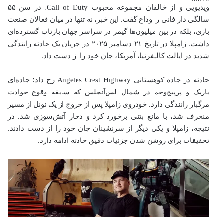
ویدیویی و از خالقان مجموعه محبوب Call of Duty، در سن ۵۵
سالگی دار فانی را وداع گفت. این خبر، نه تنها در میان فعالان صنعت
بازی، بلکه در بین میلیون‌ها گیمر در سراسر جهان بازتاب گسترده‌ای
داشت. زامپلا در تاریخ ۲۱ دسامبر ۲۰۲۵ در جریان یک حادثه رانندگی
شدید در ایالت کالیفرنیا، آمریکا، جان خود را از دست داد.
حادثه در جاده کوهستانی Angeles Crest Highway رخ داد؛ جاده‌ای
باریک و پرپیچ‌وخم در شمال لس‌آنجلس که سابقه وقوع حوادث
مرگبار رانندگی دارد. خودروی زامپلا پس از خروج از یک تونل از مسیر
منحرف شد، با مانع بتنی برخورد کرد و دچار آتش‌سوزی شد. در
نتیجه، زامپلا و یکی دیگر از سرنشینان جان خود را از دست دادند.
تحقیقات برای روشن شدن جزئیات دقیق حادثه ادامه دارد.