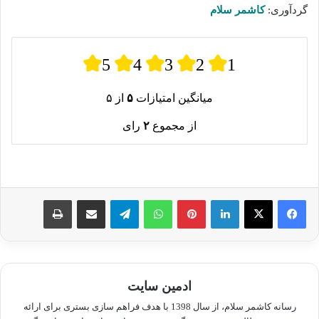
گردآوری:
کاشمر سلام
5
4
3
2
1
میانگین امتیازات
۵
از ۵
از مجموع
۲
رای
لینکدین
پینترست
واتس آپ
تلگرام
اشتراک گذاری از طریق ایمیل
چاپ
ادمین سایت
رسانه کاشمر سلام، از سال 1398 با هدف فراهم سازی بستری برای ارائه