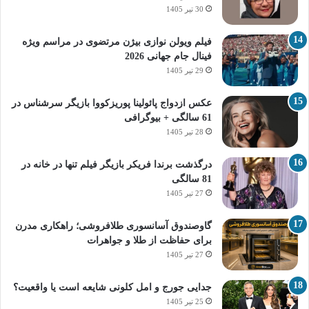
30 تیر 1405
فیلم ویولن نوازی بیژن مرتضوی در مراسم ویژه
فینال جام جهانی 2026
29 تیر 1405
عکس ازدواج پائولینا پوریزکووا بازیگر سرشناس در
61 سالگی + بیوگرافی
28 تیر 1405
درگذشت برندا فریکر بازیگر فیلم تنها در خانه در
81 سالگی
27 تیر 1405
گاوصندوق آسانسوری طلافروشی؛ راهکاری مدرن
برای حفاظت از طلا و جواهرات
27 تیر 1405
جدایی جورج و امل کلونی شایعه است یا واقعیت؟
25 تیر 1405