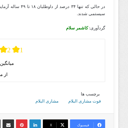
در حالی که تنها ۴
سیستمی شدند.
گردآوری:
کاشمر سلام
2
1
میانگین 
از م
برچسب ها
فوت مشاری البلام
مشاری البلام
لینکدین
پینترست
اشتراک گذا
فیسبوک
X