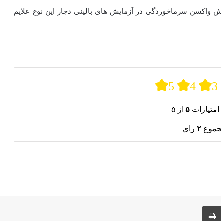
۳ درصد از داوطلبان ۱۸ تا ۴۹ ساله آزمایش واکسن سرماخوردگی در آزمایش های بالینی دچار این نوع علایم
5
4
3
امتیازات
۵
از ۵
جموع
۲
رای
ری از طریق ایمیل
چاپ