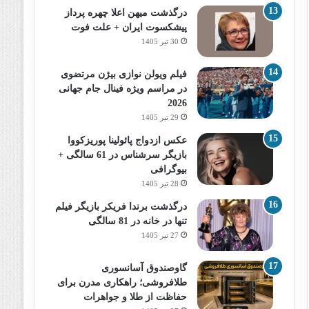
درگذشت میهن اعلا چهره پرداز
پیشکسوت ایران + علت فوت
30 تیر 1405
فیلم ویولن نوازی بیژن مرتضوی
در مراسم ویژه فینال جام جهانی
2026
29 تیر 1405
عکس ازدواج پائولینا پوریزکووا
بازیگر سرشناس در 61 سالگی +
بیوگرافی
28 تیر 1405
درگذشت برندا فریکر بازیگر فیلم
تنها در خانه در 81 سالگی
27 تیر 1405
گاوصندوق آسانسوری
طلافروشی؛ راهکاری مدرن برای
حفاظت از طلا و جواهرات