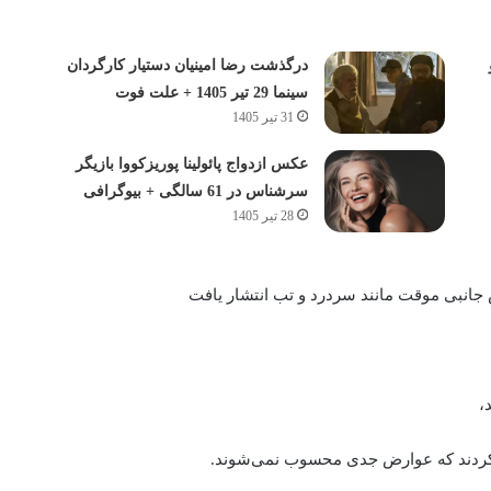
درگذشت رضا امینیان دستیار کارگردان
سینما 29 تیر 1405 + علت فوت
31 تیر 1405
عکس ازدواج پائولینا پوریزکووا بازیگر
سرشناس در 61 سالگی + بیوگرافی
28 تیر 1405
،
ه کردند که عوارض جدی محسوب نمی‌شوند.