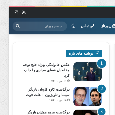
خوراک
اینستاگرا
تغییر پوسته
جستجو
رپورتاژ
تماس
برای
نوشته های تازه
عکس خانوادگی بهزاد خلج توجه
مخاطبان فضای مجازی را جلب
کرد
15 مرداد 1405
درگذشت کاوه کاویان بازیگر
سینما و تلویزیون + علت فوت
14 مرداد 1405
درگذشت مریم همتیان بازیگر