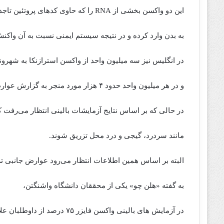
این دو واکسن بخشی از RNA را که حاوی کدهای پروتئین تاجدار ویروس است،
به بدن وارد کرده و در نتیجه سیستم ایمنی نسبت به آن واکن
در انگلیس نیز سه میلیون واحد از واکسن استرازنکا به شهرو
و در هر میلیون واحد حدود ۴ هزار مورد منجر به گزارش عوارض جانبی غیرجدی شده است.
در حالی که بر اساس نتایج آزمایشات بالینی انتظار می‌رفت 
مانند سردرد، گیجی و درد محل تزریق شوند.
البته بر اساس همین اطلاعات انتظار می‌رود عوارض جانبی تز
به گفته «هلن چو» یکی از محققان دانشگاه واشنگتن،
در آزمایش های بالینی واکسن فایزر ۷۵ درصد از داوطلبان علایم سیستمی مانند سردرد، تب و لرز داشتند.