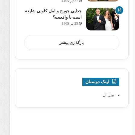
27 تیر 1405
جدایی جورج و امل کلونی شایعه
است یا واقعیت؟
25 تیر 1405
بارگذاری بیشتر
لینک دوستان
مبل ال