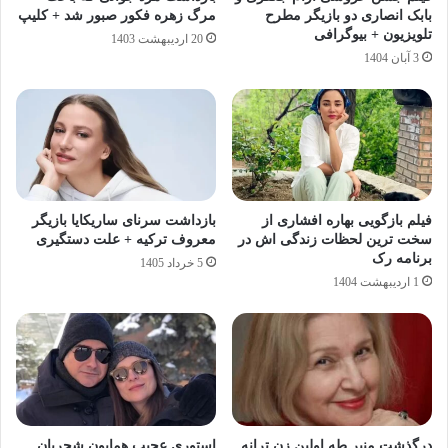
بابک انصاری دو بازیگر مطرح
مرگ زهره فکور صبور شد + کلیپ
تلویزیون + بیوگرافی
20 اردیبهشت 1403
3 آبان 1404
فیلم بازگویی بهاره افشاری از
بازداشت سرنای ساریکایا بازیگر
سخت ترین لحظات زندگی اش در
معروف ترکیه + علت دستگیری
برنامه رک
5 خرداد 1405
1 اردیبهشت 1404
درگذشت منیر طه اولین زن ترانه
استوری عجیب همایون شجریان