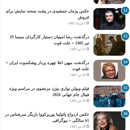
عکس پژمان جمشیدی در پشت صحنه نمایش برای
فروش
1 مرداد 1405
درگذشت رضا امینیان دستیار کارگردان سینما 29
تیر 1405 + علت فوت
31 تیر 1405
درگذشت میهن اعلا چهره پرداز پیشکسوت ایران +
علت فوت
30 تیر 1405
فیلم ویولن نوازی بیژن مرتضوی در مراسم ویژه
فینال جام جهانی 2026
29 تیر 1405
عکس ازدواج پائولینا پوریزکووا بازیگر سرشناس در
61 سالگی + بیوگرافی
28 تیر 1405