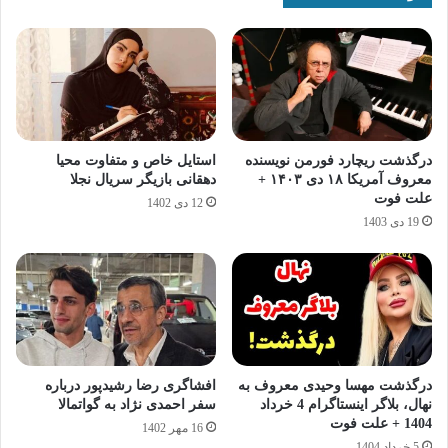
درگذشت ریچارد فورمن نویسنده
استایل خاص و متفاوت محیا
معروف آمریکا ۱۸ دی ۱۴۰۳ +
دهقانی بازیگر سریال نجلا
علت فوت
12 دی 1402
19 دی 1403
درگذشت مهسا وحیدی معروف به
افشاگری رضا رشیدپور درباره
نهال، بلاگر اینستاگرام 4 خرداد
سفر احمدی نژاد به گواتمالا
1404 + علت فوت
16 مهر 1402
5 خرداد 1404