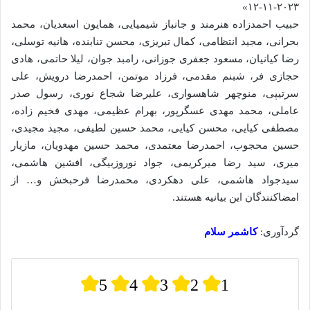
۲۰۲۳-۱۱-۱۲»
حبیب احمدزاده هنرمند و جانباز شیمیایی، همایون اسعدیان، محمد
بحرانی، مجید انتظامی، کمال تبریزی، محسن تنابنده، هانیه توسلی،
رضا کیانیان، مسعود جعفری جوزانی، رامبد جوان، لیلا حاتمی، هادی
حجازی فر، شبنم مقدمی، فرزاد موتمن، احمدرضا درویش، علی
سرتیپی، منوچهر شاهسواری، علیرضا شجاع نوری، رسول صدر
عاملی، محمد مهدی عسگرپور، بهرام عظیمی، مهدی فخیم زاده،
مصطفی کیایی، محسن کیایی، محمد حسین لطیفی، مجید مجیدی،
حسین محجوب، احمدرضا معتمدی، محمد حسین مهدویان، مازیار
میری، سید رضا میرکریمی، جواد نوروزبیگی، افشین هاشمی،
سیدجواد هاشمی، علی دهکردی، محمدرضا فرحبخش و… از
امضاکنندگان این بیانیه هستند.
گردآوری:
کاشمر سلام
5
4
3
2
1