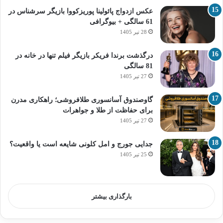
عکس ازدواج پائولینا پوریزکووا بازیگر سرشناس در
61 سالگی + بیوگرافی
28 تیر 1405
درگذشت برندا فریکر بازیگر فیلم تنها در خانه در
81 سالگی
27 تیر 1405
گاوصندوق آسانسوری طلافروشی؛ راهکاری مدرن
برای حفاظت از طلا و جواهرات
27 تیر 1405
جدایی جورج و امل کلونی شایعه است یا واقعیت؟
25 تیر 1405
بارگذاری بیشتر