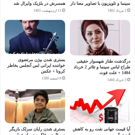
سینما و تلویزیون با تصاویر معنا دار
همسرش در بلژیک وایرال شد
2 مرداد 1402
11 اردیبهشت 1403
بستری شدن بیژن مرتضوی
درگذشت طناز شهسوار حقیقی
خواننده ایرانی لس آنجلس بخاطر
طراح لباس سینما و تئاتر 2 خرداد
کرونا + عکس
1404 + علت فوت
9 اسفند 1399
3 خرداد 1404
آیا قیمت جهانی نفت رو به کاهش
بستری شدن رایان سرلک بازیگر
است ؟
سریال زیرخاکی پس از عمل