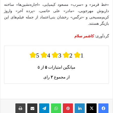
«خط قرمز» و «سرب» مسعود کیمیایی، «اجاره‌نشین‌ها» ساخته
داریوش مهرجویی، «مادر» علی حاتمی، «پرده آخر» واروژ
کریم‌مسیحی و «نرگس» رخشان بنی‌اعتماد از جمله فیلم‌های این
بازیگر هستند.
گردآوری:
کاشمر سلام
5
4
3
2
1
میانگین امتیازات
۵
از ۵
از مجموع
۲
رای
لینکدین
پینترست
واتس آپ
تلگرام
اشتراک گذاری از طریق ایمیل
چاپ