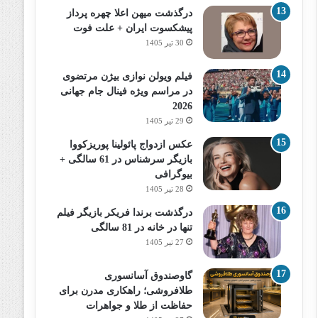
درگذشت میهن اعلا چهره پرداز
پیشکسوت ایران + علت فوت
30 تیر 1405
فیلم ویولن نوازی بیژن مرتضوی
در مراسم ویژه فینال جام جهانی
2026
29 تیر 1405
عکس ازدواج پائولینا پوریزکووا
بازیگر سرشناس در 61 سالگی +
بیوگرافی
28 تیر 1405
درگذشت برندا فریکر بازیگر فیلم
تنها در خانه در 81 سالگی
27 تیر 1405
گاوصندوق آسانسوری
طلافروشی؛ راهکاری مدرن برای
حفاظت از طلا و جواهرات