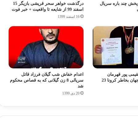
 پخش چند باره سریال
درگذشت خواهر سحر قریشی بازیگر 15
اسفند 99 از شایعه تا واقعیت + خبر فوت
16 اسفند 1399
یمی پور قهرمان
اعدام خفاش شب گیلان فرزاد قاتل
ووشوی ایران و جهان بخاطر کرونا 23
سریالی 8 زن گیلانی که به قصاص محکوم
شد
20 دی 1399