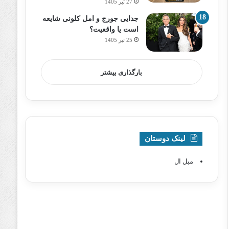
27 تیر 1405
جدایی جورج و امل کلونی شایعه
است یا واقعیت؟
25 تیر 1405
بارگذاری بیشتر
لینک دوستان
مبل ال