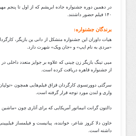
۱۴۰ فیلم حضور داشتند.
برندگان جشنواره:
هیات داوران این جشنواره متشکل از دانی ین بازیگر، کارگردان 
«مردی به نام ایپ» و «جان ویک» شهرت دارد.
از جشنواره قاهره دریافت کرده‌‌‌‌ است.
سرگئی دوورتسوی کارگردان قزاق فیلم‌هایی همچون «تولپان» و
واری و لندن مورد توجه قرار گرفته‌‌‌‌‌ است.
دالتون گرانت انیماتور آمریکایی که برای آثاری چون «ماشین ها»، «شرک ۲» و «باب اسفنجی» مورد قدردانی ق
خاون دلا کروز شاعر، خواننده، پیانیست و فیلمساز فیلیپین
داشته است.