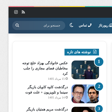
خوراک
اینستاگرا
تغییر پوسته
جستجو
رپورتاژ
تماس
برای
نوشته های تازه
عکس خانوادگی بهزاد خلج توجه
مخاطبان فضای مجازی را جلب
کرد
15 مرداد 1405
درگذشت کاوه کاویان بازیگر
سینما و تلویزیون + علت فوت
14 مرداد 1405
درگذشت مریم همتیان بازیگر