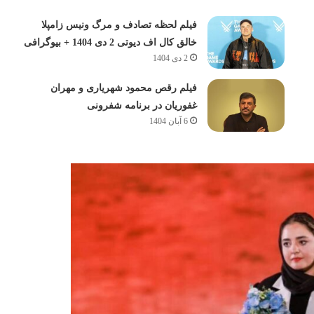
فیلم لحظه تصادف و مرگ ونیس زامپلا
خالق کال اف دیوتی 2 دی 1404 + بیوگرافی
2 دی 1404
فیلم رقص محمود شهریاری و مهران
غفوریان در برنامه شفرونی
6 آبان 1404