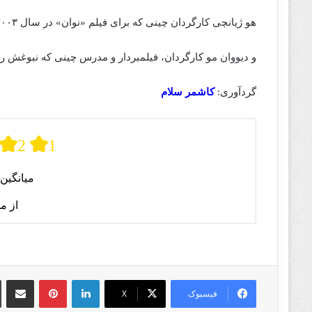
هو ژیانچی کارگردان چینی که برای فیلم «نوان» در سال ۲۰۰۳ جوایز جشنواره‌های توکیو و مانهایم را از آن خود کرده است.
و دیووان مو کارگردان، فیلمبردار و مدرس چینی که نبوغش را در
گردآوری:
کاشمر سلام
2
1
میانگین 
از م
لینکدین
پینترست
اشتراک گذا
فیسبوک
X