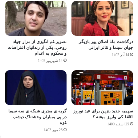
درگذشت مانا اصلان پور بازیگر
تصویر غم انگیزی از مزار جواد
جوان سینما و تئاتر ایرانی
روحی، یکی از زندانیان اعتراضات
و محکوم به اعدام
14 آذر 1402
14 شهریور 1402
سهمیه جدید بنزین برای عید نوروز
گریه ی مجری شبکه ی سه سیما
1401 کی واریز میشه ؟
در پی بمباران وحشتناک دیشب
غزه
25 اسفند 1400
26 مهر 1402