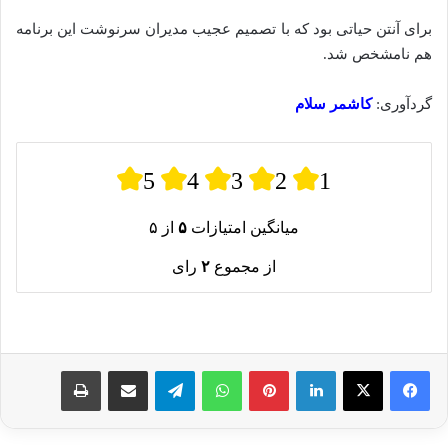
برای آنتن حیاتی بود که با تصمیم عجیب مدیران سرنوشت این برنامه
هم نامشخص شد.
گردآوری:
کاشمر سلام
5
4
3
2
1
میانگین امتیازات
۵
از ۵
از مجموع
۲
رای
لینکدین
پینترست
واتس آپ
تلگرام
اشتراک گذاری از طریق ایمیل
چاپ