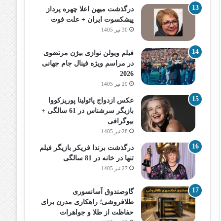
درگذشت میهن اعلا چهره پرداز
پیشکسوت ایران + علت فوت
30 تیر 1405
فیلم ویولن نوازی بیژن مرتضوی
در مراسم ویژه فینال جام جهانی
2026
29 تیر 1405
عکس ازدواج پائولینا پوریزکووا
بازیگر سرشناس در 61 سالگی +
بیوگرافی
28 تیر 1405
درگذشت برندا فریکر بازیگر فیلم
تنها در خانه در 81 سالگی
27 تیر 1405
گاوصندوق آسانسوری
طلافروشی؛ راهکاری مدرن برای
حفاظت از طلا و جواهرات