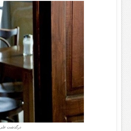
درگذشت علی باباچ