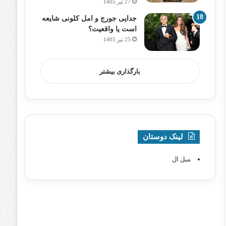
27 تیر 1405
جدایی جورج و امل کلونی شایعه
است یا واقعیت؟
25 تیر 1405
بارگذاری بیشتر
لینک دوستان
مبل ال