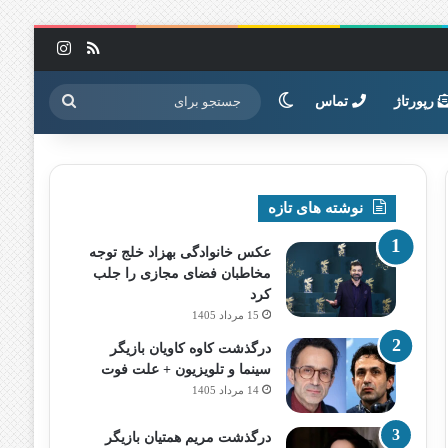
خوراک
اینستاگرا
تغییر پوسته
جستجو
رپورتاژ
تماس
برای
نوشته های تازه
عکس خانوادگی بهزاد خلج توجه
مخاطبان فضای مجازی را جلب
کرد
15 مرداد 1405
درگذشت کاوه کاویان بازیگر
سینما و تلویزیون + علت فوت
14 مرداد 1405
درگذشت مریم همتیان بازیگر