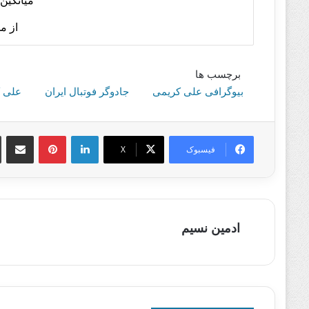
میانگین 
از م
برچسب ها
بیوگرافی علی کریمی
جادوگر فوتبال ایران
علی 
لینکدین
پینترست
اشتراک گذا
فیسبوک
X
ادمین نسیم