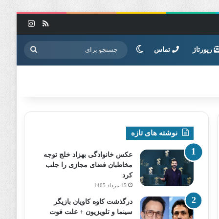
خوراک
اینستاگرا
تغییر پوسته
جستجو
رپورتاژ
تماس
برای
نوشته های تازه
عکس خانوادگی بهزاد خلج توجه
مخاطبان فضای مجازی را جلب
کرد
15 مرداد 1405
درگذشت کاوه کاویان بازیگر
سینما و تلویزیون + علت فوت