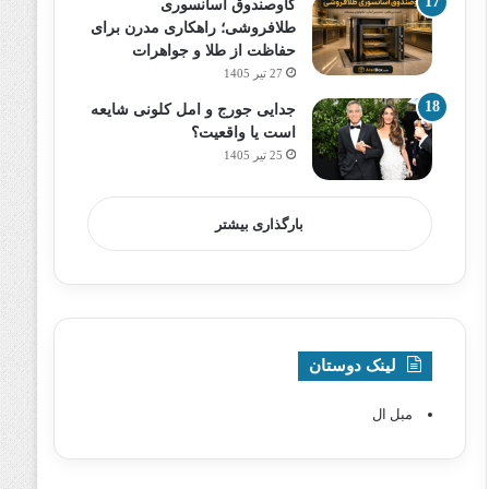
گاوصندوق آسانسوری
طلافروشی؛ راهکاری مدرن برای
حفاظت از طلا و جواهرات
27 تیر 1405
جدایی جورج و امل کلونی شایعه
است یا واقعیت؟
25 تیر 1405
بارگذاری بیشتر
لینک دوستان
مبل ال