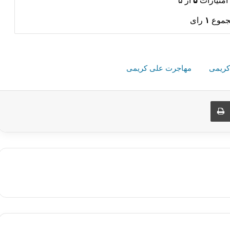
امتیازات
۵
از ۵
جموع
۱
رای
کریمی
مهاجرت علی کریمی
ری از طریق ایمیل
چاپ