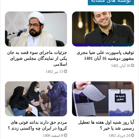
نوشته های مشابه
توقیف پاسپورت علی ضیا مجری
جزئیات ماجرای سوء قصد به جان
مشهور دوشنبه 16 آبان 1401
یکی از نمایندگان مجلس شورای
اسلامی
16 آبان 1401
13 تیر 1402
آیا روز شنبه اول هفته ها تعطیل
مردم حق دارند بدانند فوتی های
رسمی شد یا خیر ؟
کرونا در ایران چه واکسنی زدند ؟
24 خرداد 1402
8 اسفند 1400