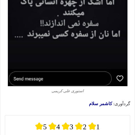
استوری علی کریمی
گردآوری:
کاشمر سلام
5
4
3
2
1