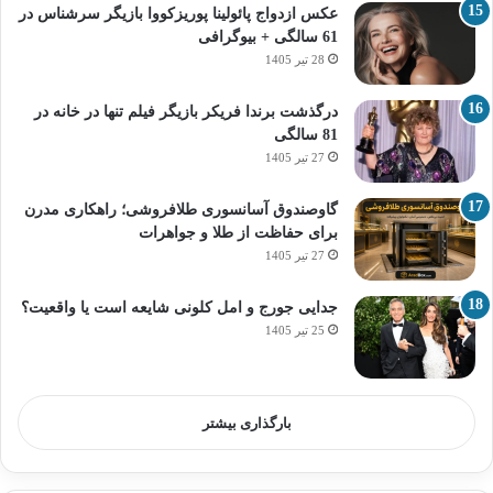
عکس ازدواج پائولینا پوریزکووا بازیگر سرشناس در
61 سالگی + بیوگرافی
28 تیر 1405
درگذشت برندا فریکر بازیگر فیلم تنها در خانه در
81 سالگی
27 تیر 1405
گاوصندوق آسانسوری طلافروشی؛ راهکاری مدرن
برای حفاظت از طلا و جواهرات
27 تیر 1405
جدایی جورج و امل کلونی شایعه است یا واقعیت؟
25 تیر 1405
بارگذاری بیشتر