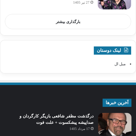
27 تیر 1405
بارگذاری بیشتر
لینک دوستان
مبل ال
آخرین خبرها
درگذشت مظفر شافعی بازیگر کارگردان و
صداپیشه پیشکسوت + علت فوت
17 مرداد 1405