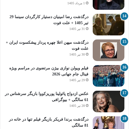
1 مرداد 1405
درگذشت رضا امینیان دستیار کارگردان سینما 29
تیر 1405 + علت فوت
31 تیر 1405
درگذشت میهن اعلا چهره پرداز پیشکسوت ایران +
علت فوت
30 تیر 1405
فیلم ویولن نوازی بیژن مرتضوی در مراسم ویژه
فینال جام جهانی 2026
29 تیر 1405
عکس ازدواج پائولینا پوریزکووا بازیگر سرشناس در
61 سالگی + بیوگرافی
28 تیر 1405
درگذشت برندا فریکر بازیگر فیلم تنها در خانه در
81 سالگی