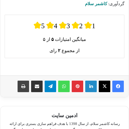
گردآوری:
کاشمر سلام
5
4
3
2
1
میانگین امتیازات
۵
از ۵
از مجموع
۲
رای
لینکدین
پینترست
واتس آپ
تلگرام
اشتراک گذاری از طریق ایمیل
چاپ
ادمین سایت
رسانه کاشمر سلام، از سال 1398 با هدف فراهم سازی بستری برای ارائه