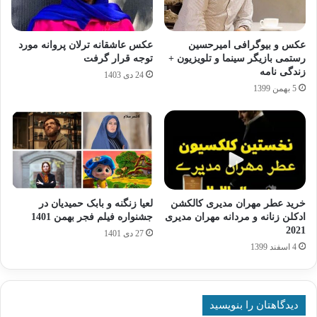
عکس و بیوگرافی امیرحسین
عکس عاشقانه ترلان پروانه مورد
رستمی بازیگر سینما و تلویزیون +
توجه قرار گرفت
زندگی نامه
24 دی 1403
5 بهمن 1399
خرید عطر مهران مدیری کالکشن
لعیا زنگنه و بابک حمیدیان در
ادکلن زنانه و مردانه مهران مدیری
جشنواره فیلم فجر بهمن 1401
2021
27 دی 1401
4 اسفند 1399
دیدگاهتان را بنویسید