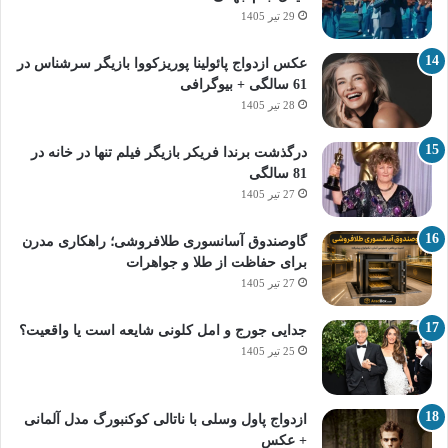
29 تیر 1405
عکس ازدواج پائولینا پوریزکووا بازیگر سرشناس در
61 سالگی + بیوگرافی
28 تیر 1405
درگذشت برندا فریکر بازیگر فیلم تنها در خانه در
81 سالگی
27 تیر 1405
گاوصندوق آسانسوری طلافروشی؛ راهکاری مدرن
برای حفاظت از طلا و جواهرات
27 تیر 1405
جدایی جورج و امل کلونی شایعه است یا واقعیت؟
25 تیر 1405
ازدواج پاول وسلی با ناتالی کوکنبورگ مدل آلمانی
+ عکس