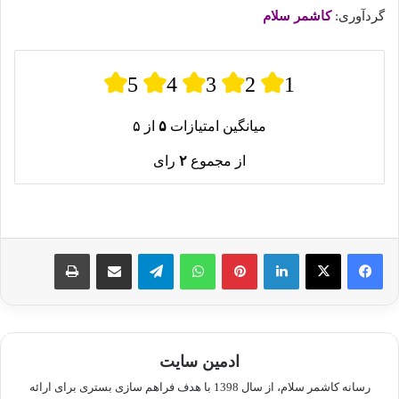
گردآوری:
کاشمر سلام
5
4
3
2
1
میانگین امتیازات
۵
از ۵
از مجموع
۲
رای
لینکدین
پینترست
واتس آپ
تلگرام
اشتراک گذاری از طریق ایمیل
چاپ
ادمین سایت
رسانه کاشمر سلام، از سال 1398 با هدف فراهم سازی بستری برای ارائه