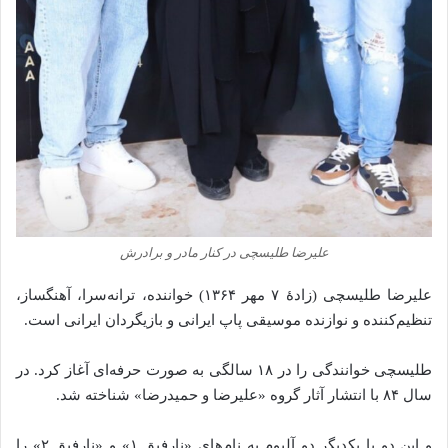
علیرضا طلیسچی در کنار مادر و برادرش
علیرضا طلیسچی (زادهٔ ۷ مهر ۱۳۶۴) خواننده، ترانه‌سرا، آهنگساز،
تنظیم‌کننده و نوازنده موسیقی پاپ ایرانی و بازیگردان ایرانی است.
طلیسچی خوانندگی را در ۱۸ سالگی به صورت حرفه‌ای آغاز کرد. در
سال ۸۴ با انتشار آثار گروه «علیرضا و حمیدرضا» شناخته شد.
و این دو با یکدیگر دو آلبوم به نام‌های «نارفیق ۱» و «نارفیق ۲» را