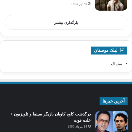
24 تیر 1405
بارگذاری بیشتر
لینک دوستان
مبل ال
آخرین خبرها
درگذشت کاوه کاویان بازیگر سینما و تلویزیون +
علت فوت
14 مرداد 1405