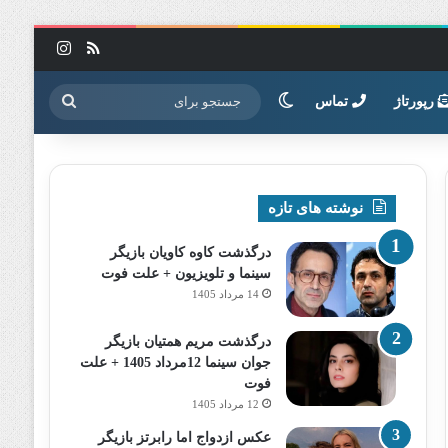
خوراک
اینستاگرا
تغییر پوسته
جستجو
رپورتاژ
تماس
برای
نوشته های تازه
درگذشت کاوه کاویان بازیگر
سینما و تلویزیون + علت فوت
14 مرداد 1405
درگذشت مریم همتیان بازیگر
جوان سینما 12مرداد 1405 + علت
فوت
12 مرداد 1405
عکس ازدواج اما رابرتز بازیگر