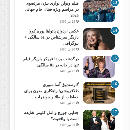
فیلم ویولن نوازی بیژن مرتضوی
در مراسم ویژه فینال جام جهانی
2026
29 تیر 1405
عکس ازدواج پائولینا پوریزکووا
بازیگر سرشناس در 61 سالگی +
بیوگرافی
28 تیر 1405
درگذشت برندا فریکر بازیگر فیلم
تنها در خانه در 81 سالگی
27 تیر 1405
گاوصندوق آسانسوری
طلافروشی؛ راهکاری مدرن برای
حفاظت از طلا و جواهرات
27 تیر 1405
جدایی جورج و امل کلونی شایعه
است یا واقعیت؟
25 تیر 1405