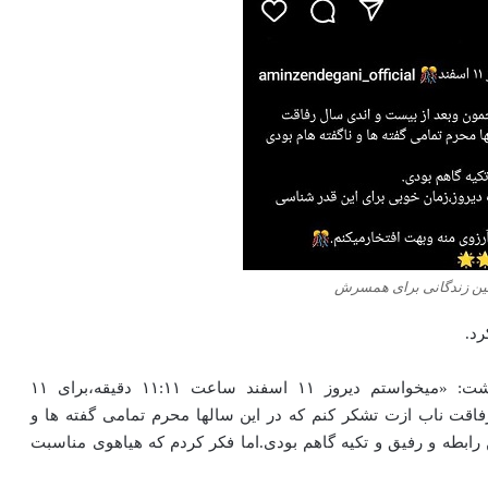
ین زندگانی برای همسرش
رد.
امین زندگانی ضمن انتشار تصویر زیر در اینستاگرام نوشت: «میخواستم دیروز ۱۱ اسفند ساعت ۱۱:۱۱ دقیقه،برای ۱۱
فاقت ناب ازت تشکر کنم که در این سالها محرم تمامی گفته ها و
ه شرایط تو (you) انرژی مثبت این رابطه و رفیق و تکیه گاهم بودی.اما فکر کردم که هیاهوی مناسبت